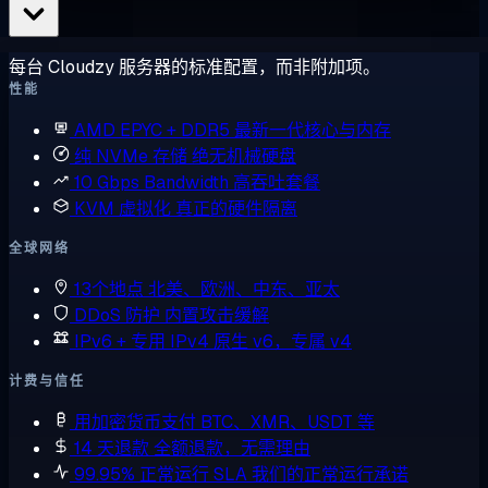
每台 Cloudzy 服务器的标准配置，而非附加项。
性能
AMD EPYC + DDR5
最新一代核心与内存
纯 NVMe 存储
绝无机械硬盘
10 Gbps Bandwidth
高吞吐套餐
KVM 虚拟化
真正的硬件隔离
全球网络
13个地点
北美、欧洲、中东、亚太
DDoS 防护
内置攻击缓解
IPv6 + 专用 IPv4
原生 v6，专属 v4
计费与信任
用加密货币支付
BTC、XMR、USDT 等
14 天退款
全额退款，无需理由
99.95% 正常运行 SLA
我们的正常运行承诺