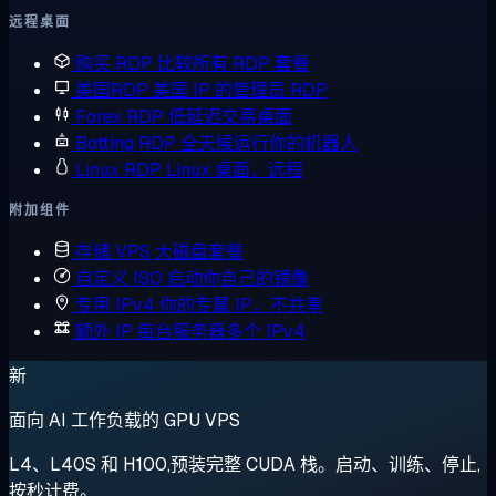
远程桌面
购买 RDP
比较所有 RDP 套餐
美国RDP
美国 IP 的管理员 RDP
Forex RDP
低延迟交易桌面
Botting RDP
全天候运行你的机器人
Linux RDP
Linux 桌面，远程
附加组件
存储 VPS
大磁盘套餐
自定义 ISO
启动你自己的镜像
专用 IPv4
你的专属 IP，不共享
额外 IP
每台服务器多个 IPv4
新
面向 AI 工作负载的 GPU VPS
L4、L40S 和 H100,预装完整 CUDA 栈。启动、训练、停止,
按秒计费。