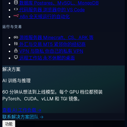
数据库
Postgres、MySQL、MongoDB
代码服务器
浏览器中的 VS Code
n8n
全天候运行的自动化
运行与交易
游戏服务器
Minecraft、CS、ARK 等
外汇与交易
MT5 紧邻你的经纪商
VPN 与隐私
你自己的私有 VPN
远程工作站
永不休眠的桌面
解决方案
AI 训练与推理
60 分钟从想法到上线模型。每个 GPU 档位都预装
PyTorch、CUDA、vLLM 和 TGI 镜像。
查看 AI 工作负载 →
联系解决方案团队 →
功能