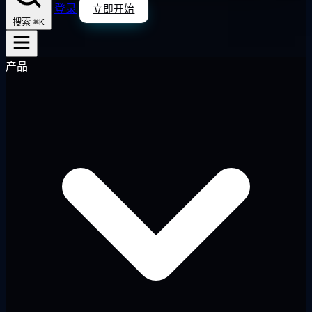
登录
立即开始
⌘K
搜索
产品