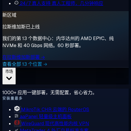
24/7 真人支持
真人工程师，几分钟响应
新区域
拉斯维加斯已上线
我们的第 13 个数据中心：内华达州的 AMD EPYC、纯
NVMe 和 40 Gbps 网络。60 秒部署。
在拉斯维加斯部署 →
查看全部 13 个位置 →
市场
1000+ 应用一键部署，无需配置，省心省力。
安装量最多
MikroTik CHR
云端的 RouterOS
aaPanel
轻量级主机面板
WireGuard
现代高性能内核 VPN
MetaTrader 4
外汇交易标准方案