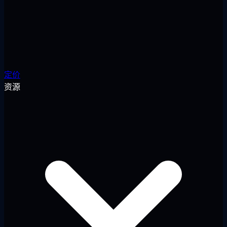
定价
资源