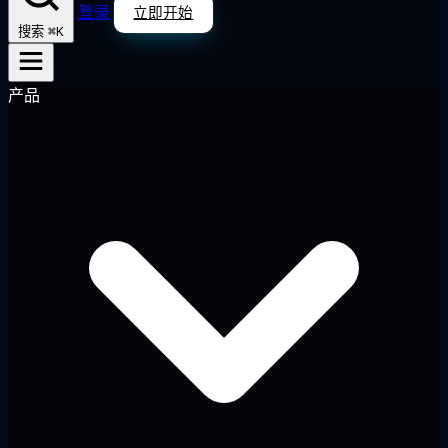
登录
立即开始
⌘K
搜索
产品