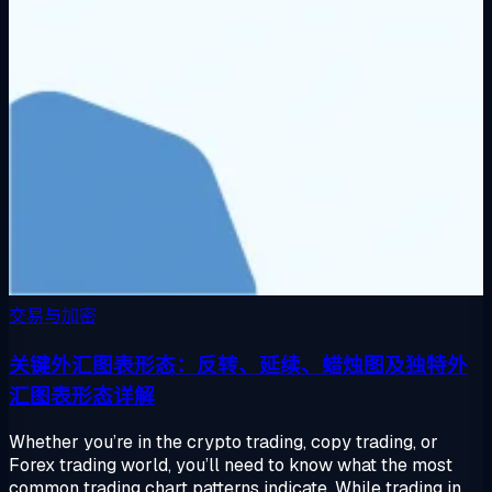
交易与加密
关键外汇图表形态：反转、延续、蜡烛图及独特外
汇图表形态详解
Whether you’re in the crypto trading, copy trading, or
Forex trading world, you’ll need to know what the most
common trading chart patterns indicate. While trading in