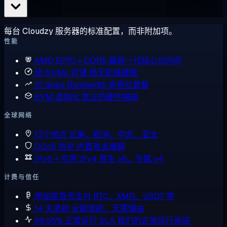
每台 Cloudzy 服务器的标准配置，而非附加项。
性能
AMD EPYC + DDR5
最新一代核心与内存
纯 NVMe 存储
绝无机械硬盘
10 Gbps Bandwidth
高吞吐套餐
KVM 虚拟化
真正的硬件隔离
全球网络
13个地点
北美、欧洲、中东、亚太
DDoS 防护
内置攻击缓解
IPv6 + 专用 IPv4
原生 v6，专属 v4
计费与信任
用加密货币支付
BTC、XMR、USDT 等
14 天退款
全额退款，无需理由
99.95% 正常运行 SLA
我们的正常运行承诺