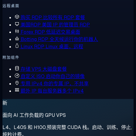
远程桌面
购买 RDP
比较所有 RDP 套餐
美国RDP
美国 IP 的管理员 RDP
Forex RDP
低延迟交易桌面
Botting RDP
全天候运行你的机器人
Linux RDP
Linux 桌面，远程
附加组件
存储 VPS
大磁盘套餐
自定义 ISO
启动你自己的镜像
专用 IPv4
你的专属 IP，不共享
额外 IP
每台服务器多个 IPv4
新
面向 AI 工作负载的 GPU VPS
L4、L40S 和 H100,预装完整 CUDA 栈。启动、训练、停止,
按秒计费。