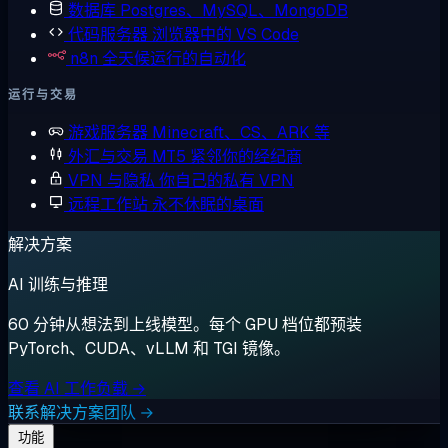
数据库
Postgres、MySQL、MongoDB
代码服务器
浏览器中的 VS Code
n8n
全天候运行的自动化
运行与交易
游戏服务器
Minecraft、CS、ARK 等
外汇与交易
MT5 紧邻你的经纪商
VPN 与隐私
你自己的私有 VPN
远程工作站
永不休眠的桌面
解决方案
AI 训练与推理
60 分钟从想法到上线模型。每个 GPU 档位都预装
PyTorch、CUDA、vLLM 和 TGI 镜像。
查看 AI 工作负载 →
联系解决方案团队 →
功能