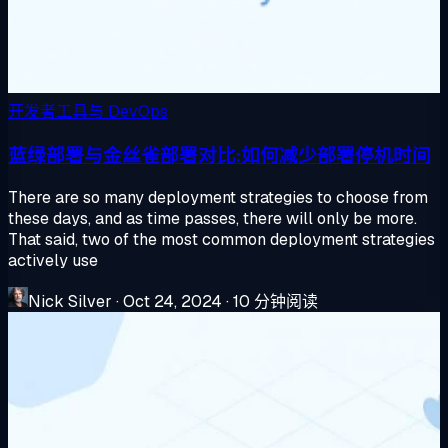
开发者工具与 DevOps
蓝绿部署与金丝雀部署对比:如何减少部署停机时间
There are so many deployment strategies to choose from
these days, and as time passes, there will only be more.
That said, two of the most common deployment strategies
actively use
Nick Silver
·
Oct 24, 2024
·
10 分钟阅读