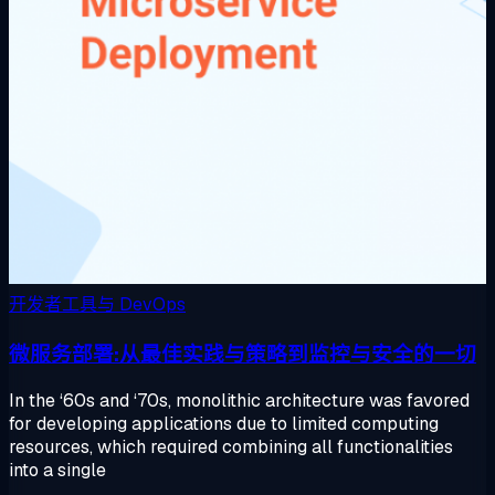
开发者工具与 DevOps
微服务部署:从最佳实践与策略到监控与安全的一切
In the ‘60s and ‘70s, monolithic architecture was favored
for developing applications due to limited computing
resources, which required combining all functionalities
into a single