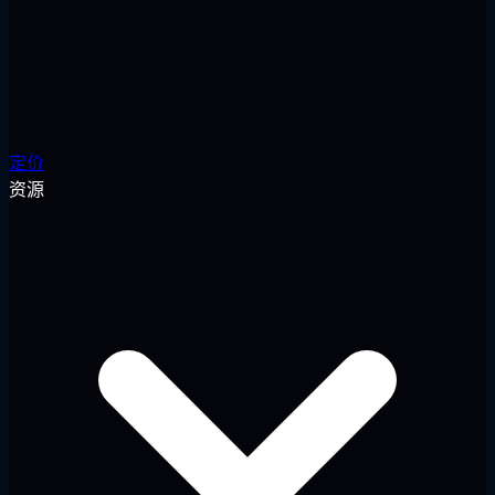
定价
资源