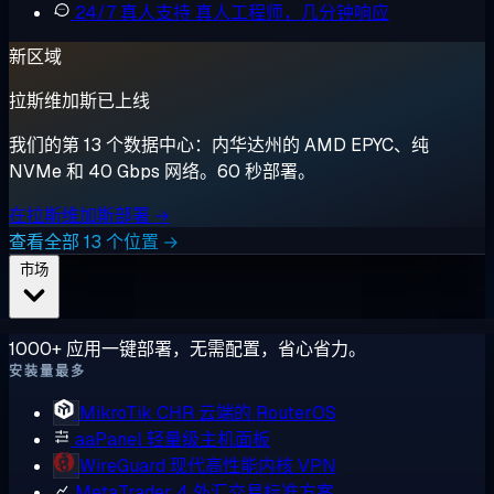
24/7 真人支持
真人工程师，几分钟响应
新区域
拉斯维加斯已上线
我们的第 13 个数据中心：内华达州的 AMD EPYC、纯
NVMe 和 40 Gbps 网络。60 秒部署。
在拉斯维加斯部署 →
查看全部 13 个位置 →
市场
1000+ 应用一键部署，无需配置，省心省力。
安装量最多
MikroTik CHR
云端的 RouterOS
aaPanel
轻量级主机面板
WireGuard
现代高性能内核 VPN
MetaTrader 4
外汇交易标准方案