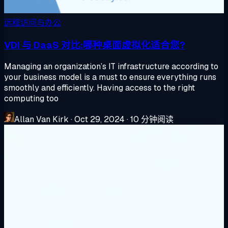
远程访问与办公
VDI 与 DaaS 对比:哪种桌面虚拟化适合您?
Managing an organization’s IT infrastructure according to
your business model is a must to ensure everything runs
smoothly and efficiently. Having access to the right
computing too
Allan Van Kirk
·
Oct 29, 2024
·
10 分钟阅读