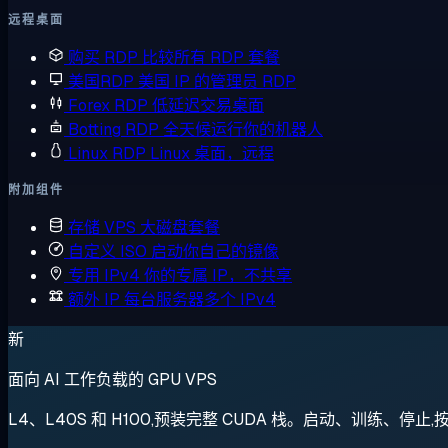
远程桌面
购买 RDP
比较所有 RDP 套餐
美国RDP
美国 IP 的管理员 RDP
Forex RDP
低延迟交易桌面
Botting RDP
全天候运行你的机器人
Linux RDP
Linux 桌面，远程
附加组件
存储 VPS
大磁盘套餐
自定义 ISO
启动你自己的镜像
专用 IPv4
你的专属 IP，不共享
额外 IP
每台服务器多个 IPv4
新
面向 AI 工作负载的 GPU VPS
L4、L40S 和 H100,预装完整 CUDA 栈。启动、训练、停止