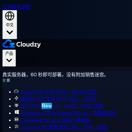
支持
联系销售
中文
产品
真实服务器，60 秒即可部署。没有附加销售迷宫。
计算
Cloud VPS
共享 EPYC，$2.48/月起
高性能 VPS
专用 EPYC 核心，DDR5
GPU VPS
New
L4、L40S、H100 按需
Windows VPS
Windows Server，完整管理员
Dedicated Servers
单租户裸金属
Custom VPS
按需选择 CPU、内存、磁盘