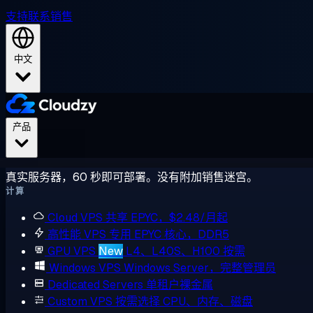
支持
联系销售
中文
产品
真实服务器，60 秒即可部署。没有附加销售迷宫。
计算
Cloud VPS
共享 EPYC，$2.48/月起
高性能 VPS
专用 EPYC 核心，DDR5
GPU VPS
New
L4、L40S、H100 按需
Windows VPS
Windows Server，完整管理员
Dedicated Servers
单租户裸金属
Custom VPS
按需选择 CPU、内存、磁盘