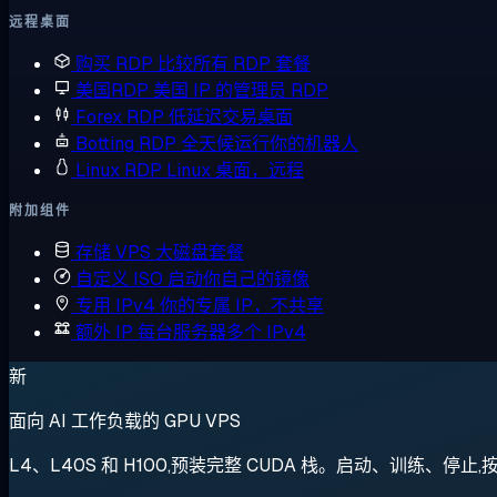
远程桌面
购买 RDP
比较所有 RDP 套餐
美国RDP
美国 IP 的管理员 RDP
Forex RDP
低延迟交易桌面
Botting RDP
全天候运行你的机器人
Linux RDP
Linux 桌面，远程
附加组件
存储 VPS
大磁盘套餐
自定义 ISO
启动你自己的镜像
专用 IPv4
你的专属 IP，不共享
额外 IP
每台服务器多个 IPv4
新
面向 AI 工作负载的 GPU VPS
L4、L40S 和 H100,预装完整 CUDA 栈。启动、训练、停止