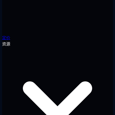
定价
资源