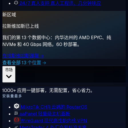
24/7 真人支持
真人工程师，几分钟响应
新区域
拉斯维加斯已上线
我们的第 13 个数据中心：内华达州的 AMD EPYC、纯
NVMe 和 40 Gbps 网络。60 秒部署。
在拉斯维加斯部署 →
查看全部 13 个位置 →
市场
1000+ 应用一键部署，无需配置，省心省力。
安装量最多
MikroTik CHR
云端的 RouterOS
aaPanel
轻量级主机面板
WireGuard
现代高性能内核 VPN
MetaTrader 4
外汇交易标准方案