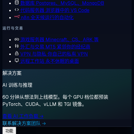
数据库
Postgres、MySQL、MongoDB
代码服务器
浏览器中的 VS Code
n8n
全天候运行的自动化
运行与交易
游戏服务器
Minecraft、CS、ARK 等
外汇与交易
MT5 紧邻你的经纪商
VPN 与隐私
你自己的私有 VPN
远程工作站
永不休眠的桌面
解决方案
AI 训练与推理
60 分钟从想法到上线模型。每个 GPU 档位都预装
PyTorch、CUDA、vLLM 和 TGI 镜像。
查看 AI 工作负载 →
联系解决方案团队 →
功能