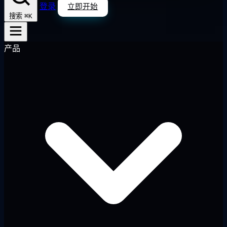
登录
立即开始
⌘K
搜索
产品