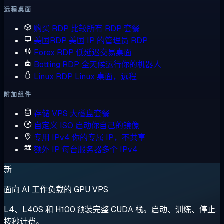
远程桌面
购买 RDP
比较所有 RDP 套餐
美国RDP
美国 IP 的管理员 RDP
Forex RDP
低延迟交易桌面
Botting RDP
全天候运行你的机器人
Linux RDP
Linux 桌面，远程
附加组件
存储 VPS
大磁盘套餐
自定义 ISO
启动你自己的镜像
专用 IPv4
你的专属 IP，不共享
额外 IP
每台服务器多个 IPv4
新
面向 AI 工作负载的 GPU VPS
L4、L40S 和 H100,预装完整 CUDA 栈。启动、训练、停止,
按秒计费。