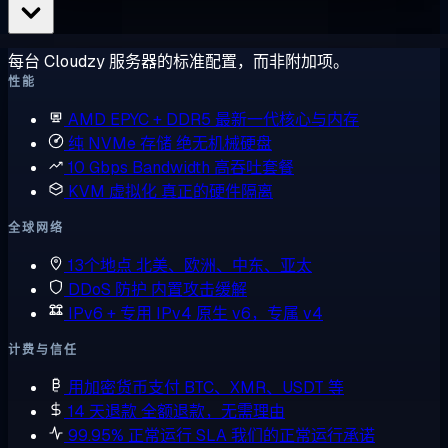
每台 Cloudzy 服务器的标准配置，而非附加项。
性能
AMD EPYC + DDR5
最新一代核心与内存
纯 NVMe 存储
绝无机械硬盘
10 Gbps Bandwidth
高吞吐套餐
KVM 虚拟化
真正的硬件隔离
全球网络
13个地点
北美、欧洲、中东、亚太
DDoS 防护
内置攻击缓解
IPv6 + 专用 IPv4
原生 v6，专属 v4
计费与信任
用加密货币支付
BTC、XMR、USDT 等
14 天退款
全额退款，无需理由
99.95% 正常运行 SLA
我们的正常运行承诺