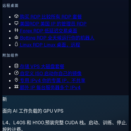
远程桌面
购买 RDP
比较所有 RDP 套餐
美国RDP
美国 IP 的管理员 RDP
Forex RDP
低延迟交易桌面
Botting RDP
全天候运行你的机器人
Linux RDP
Linux 桌面，远程
附加组件
存储 VPS
大磁盘套餐
自定义 ISO
启动你自己的镜像
专用 IPv4
你的专属 IP，不共享
额外 IP
每台服务器多个 IPv4
新
面向 AI 工作负载的 GPU VPS
L4、L40S 和 H100,预装完整 CUDA 栈。启动、训练、停止,
按秒计费。