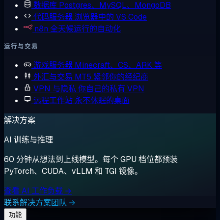
数据库
Postgres、MySQL、MongoDB
代码服务器
浏览器中的 VS Code
n8n
全天候运行的自动化
运行与交易
游戏服务器
Minecraft、CS、ARK 等
外汇与交易
MT5 紧邻你的经纪商
VPN 与隐私
你自己的私有 VPN
远程工作站
永不休眠的桌面
解决方案
AI 训练与推理
60 分钟从想法到上线模型。每个 GPU 档位都预装
PyTorch、CUDA、vLLM 和 TGI 镜像。
查看 AI 工作负载 →
联系解决方案团队 →
功能