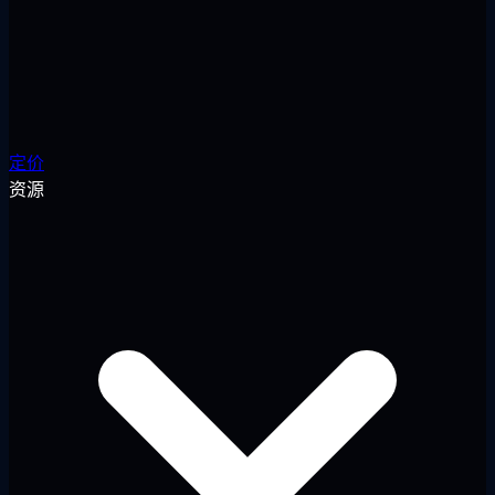
定价
资源