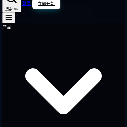
登录
立即开始
⌘K
搜索
产品