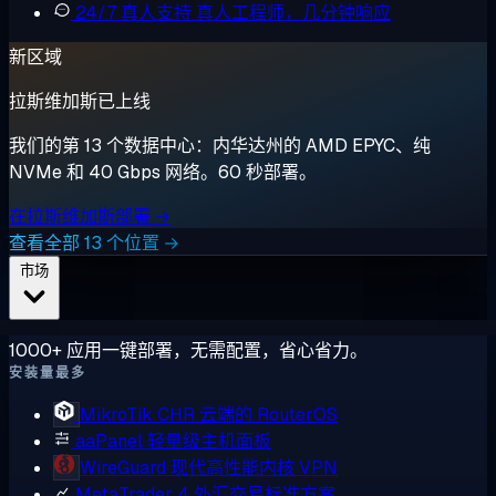
24/7 真人支持
真人工程师，几分钟响应
新区域
拉斯维加斯已上线
我们的第 13 个数据中心：内华达州的 AMD EPYC、纯
NVMe 和 40 Gbps 网络。60 秒部署。
在拉斯维加斯部署 →
查看全部 13 个位置 →
市场
1000+ 应用一键部署，无需配置，省心省力。
安装量最多
MikroTik CHR
云端的 RouterOS
aaPanel
轻量级主机面板
WireGuard
现代高性能内核 VPN
MetaTrader 4
外汇交易标准方案