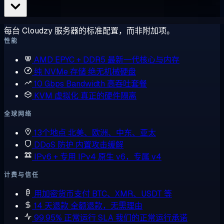
每台 Cloudzy 服务器的标准配置，而非附加项。
性能
AMD EPYC + DDR5
最新一代核心与内存
纯 NVMe 存储
绝无机械硬盘
10 Gbps Bandwidth
高吞吐套餐
KVM 虚拟化
真正的硬件隔离
全球网络
13个地点
北美、欧洲、中东、亚太
DDoS 防护
内置攻击缓解
IPv6 + 专用 IPv4
原生 v6，专属 v4
计费与信任
用加密货币支付
BTC、XMR、USDT 等
14 天退款
全额退款，无需理由
99.95% 正常运行 SLA
我们的正常运行承诺