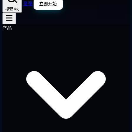
登录
立即开始
⌘K
搜索
产品