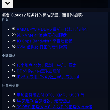
每台 Cloudzy 服务器的标准配置，而非附加项。
性能
AMD EPYC + DDR5
最新一代核心与内存
纯 NVMe 存储
绝无机械硬盘
10 Gbps Bandwidth
高吞吐套餐
KVM 虚拟化
真正的硬件隔离
全球网络
13个地点
北美、欧洲、中东、亚太
DDoS 防护
内置攻击缓解
IPv6 + 专用 IPv4
原生 v6，专属 v4
计费与信任
用加密货币支付
BTC、XMR、USDT 等
14 天退款
全额退款，无需理由
99.95% 正常运行 SLA
我们的正常运行承诺