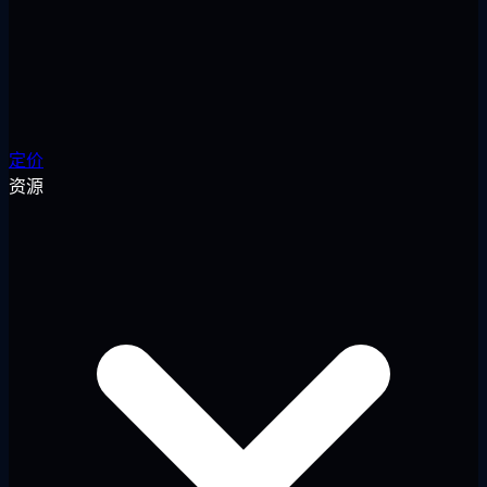
定价
资源