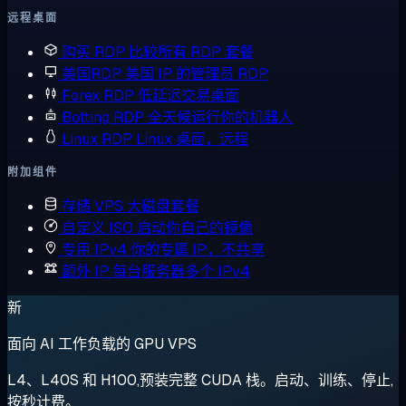
远程桌面
购买 RDP
比较所有 RDP 套餐
美国RDP
美国 IP 的管理员 RDP
Forex RDP
低延迟交易桌面
Botting RDP
全天候运行你的机器人
Linux RDP
Linux 桌面，远程
附加组件
存储 VPS
大磁盘套餐
自定义 ISO
启动你自己的镜像
专用 IPv4
你的专属 IP，不共享
额外 IP
每台服务器多个 IPv4
新
面向 AI 工作负载的 GPU VPS
L4、L40S 和 H100,预装完整 CUDA 栈。启动、训练、停止,
按秒计费。