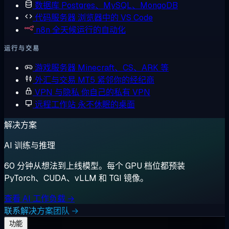
数据库
Postgres、MySQL、MongoDB
代码服务器
浏览器中的 VS Code
n8n
全天候运行的自动化
运行与交易
游戏服务器
Minecraft、CS、ARK 等
外汇与交易
MT5 紧邻你的经纪商
VPN 与隐私
你自己的私有 VPN
远程工作站
永不休眠的桌面
解决方案
AI 训练与推理
60 分钟从想法到上线模型。每个 GPU 档位都预装
PyTorch、CUDA、vLLM 和 TGI 镜像。
查看 AI 工作负载 →
联系解决方案团队 →
功能