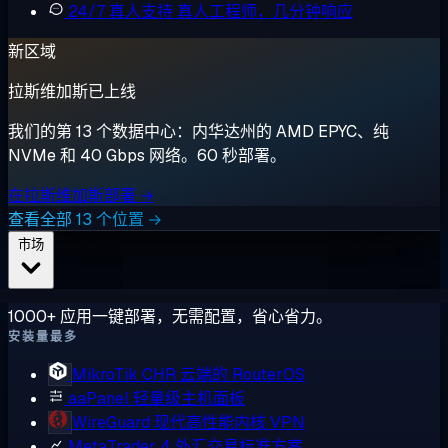
24/7 真人支持
真人工程师，几分钟响应
新区域
拉斯维加斯已上线
我们的第 13 个数据中心：内华达州的 AMD EPYC、纯
NVMe 和 40 Gbps 网络。60 秒部署。
在拉斯维加斯部署 →
查看全部 13 个位置 →
市场
1000+ 应用一键部署，无需配置，省心省力。
安装量最多
MikroTik CHR
云端的 RouterOS
aaPanel
轻量级主机面板
WireGuard
现代高性能内核 VPN
MetaTrader 4
外汇交易标准方案