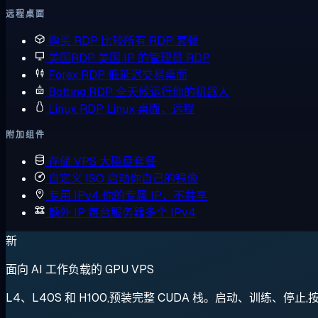
远程桌面
购买 RDP
比较所有 RDP 套餐
美国RDP
美国 IP 的管理员 RDP
Forex RDP
低延迟交易桌面
Botting RDP
全天候运行你的机器人
Linux RDP
Linux 桌面，远程
附加组件
存储 VPS
大磁盘套餐
自定义 ISO
启动你自己的镜像
专用 IPv4
你的专属 IP，不共享
额外 IP
每台服务器多个 IPv4
新
面向 AI 工作负载的 GPU VPS
L4、L40S 和 H100,预装完整 CUDA 栈。启动、训练、停止