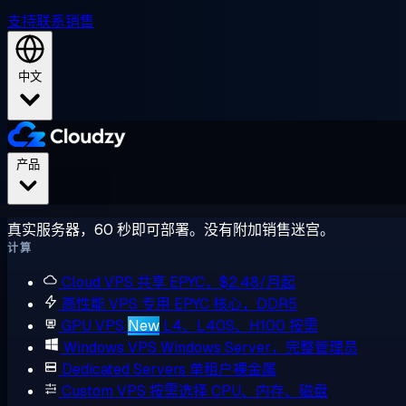
支持
联系销售
中文
产品
真实服务器，60 秒即可部署。没有附加销售迷宫。
计算
Cloud VPS
共享 EPYC，$2.48/月起
高性能 VPS
专用 EPYC 核心，DDR5
GPU VPS
New
L4、L40S、H100 按需
Windows VPS
Windows Server，完整管理员
Dedicated Servers
单租户裸金属
Custom VPS
按需选择 CPU、内存、磁盘