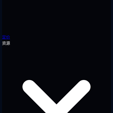
定价
资源