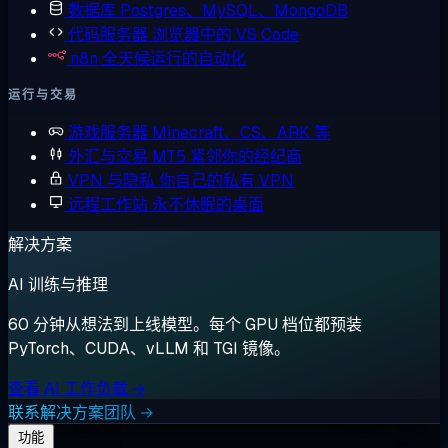
数据库
Postgres、MySQL、MongoDB
代码服务器
浏览器中的 VS Code
n8n
全天候运行的自动化
运行与交易
游戏服务器
Minecraft、CS、ARK 等
外汇与交易
MT5 紧邻你的经纪商
VPN 与隐私
你自己的私有 VPN
远程工作站
永不休眠的桌面
解决方案
AI 训练与推理
60 分钟从想法到上线模型。每个 GPU 档位都预装
PyTorch、CUDA、vLLM 和 TGI 镜像。
查看 AI 工作负载 →
联系解决方案团队 →
功能