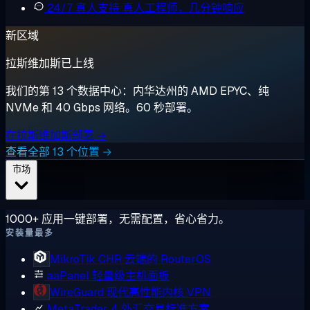
24/7 真人支持
真人工程师，几分钟响应
新区域
拉斯维加斯已上线
我们的第 13 个数据中心：内华达州的 AMD EPYC、纯
NVMe 和 40 Gbps 网络。60 秒部署。
在拉斯维加斯部署 →
查看全部 13 个位置 →
市场
1000+ 应用一键部署，无需配置，省心省力。
安装量最多
MikroTik CHR
云端的 RouterOS
aaPanel
轻量级主机面板
WireGuard
现代高性能内核 VPN
MetaTrader 4
外汇交易标准方案