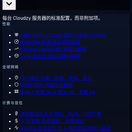
每台 Cloudzy 服务器的标准配置，而非附加项。
性能
AMD EPYC + DDR5
最新一代核心与内存
纯 NVMe 存储
绝无机械硬盘
10 Gbps Bandwidth
高吞吐套餐
KVM 虚拟化
真正的硬件隔离
全球网络
13个地点
北美、欧洲、中东、亚太
DDoS 防护
内置攻击缓解
IPv6 + 专用 IPv4
原生 v6，专属 v4
计费与信任
用加密货币支付
BTC、XMR、USDT 等
14 天退款
全额退款，无需理由
99.95% 正常运行 SLA
我们的正常运行承诺