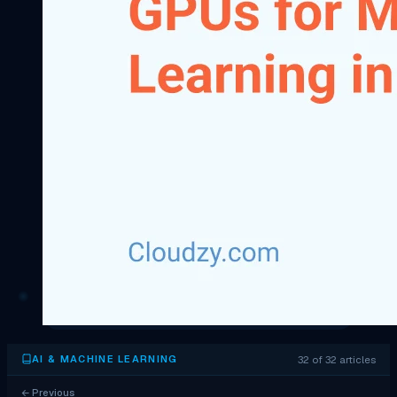
32 of 32 articles
AI & MACHINE LEARNING
←
Previous