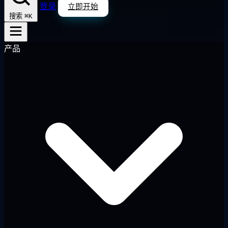
登录
立即开始
⌘K
搜索
产品