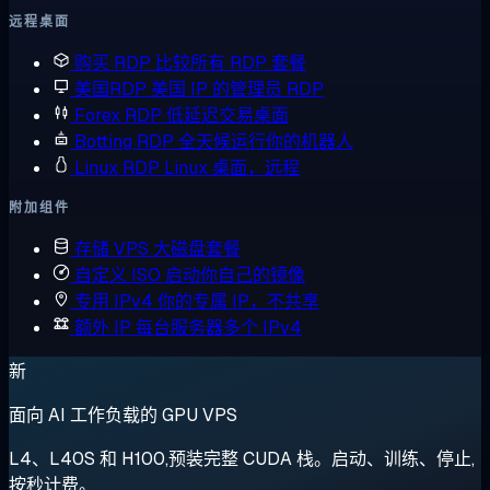
远程桌面
购买 RDP
比较所有 RDP 套餐
美国RDP
美国 IP 的管理员 RDP
Forex RDP
低延迟交易桌面
Botting RDP
全天候运行你的机器人
Linux RDP
Linux 桌面，远程
附加组件
存储 VPS
大磁盘套餐
自定义 ISO
启动你自己的镜像
专用 IPv4
你的专属 IP，不共享
额外 IP
每台服务器多个 IPv4
新
面向 AI 工作负载的 GPU VPS
L4、L40S 和 H100,预装完整 CUDA 栈。启动、训练、停止,
按秒计费。