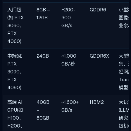
入门级
8GB –
~200-
GDDR6
小型
(如 RTX
12GB
300
图像
3060、
GB/s
业余
RTX
4060)
中端(如
24GB
~1,000
GDDR6X
大型
RTX
GB/秒
集、
3090、
经网
RTX
Trans
4090)
模型
高端 AI
40GB
~1,600+
HBM2
大语
GPU(如
–
GB/s
(LLM
H100、
80GB
研究
H200、
级机