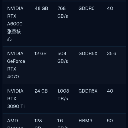
NVIDIA
48 GB
768
GDDR6
40
RTX
GB/s
A6000
张量核
心
NVIDIA
12 GB
504
GDDR6X
35.6
GeForce
GB/s
RTX
4070
NVIDIA
24 GB
1.008
GDDR6X
40
RTX
TB/s
3090 Ti
AMD
128
1.6
HBM3
60