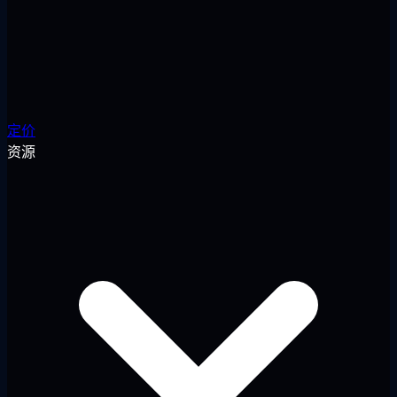
定价
资源