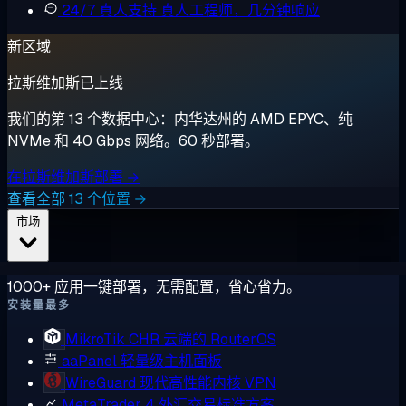
24/7 真人支持
真人工程师，几分钟响应
新区域
拉斯维加斯已上线
我们的第 13 个数据中心：内华达州的 AMD EPYC、纯
NVMe 和 40 Gbps 网络。60 秒部署。
在拉斯维加斯部署 →
查看全部 13 个位置 →
市场
1000+ 应用一键部署，无需配置，省心省力。
安装量最多
MikroTik CHR
云端的 RouterOS
aaPanel
轻量级主机面板
WireGuard
现代高性能内核 VPN
MetaTrader 4
外汇交易标准方案