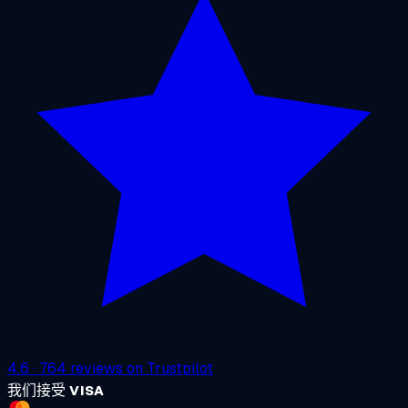
4.6
·
764
reviews on
Trustpilot
我们接受
VISA