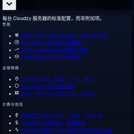
每台 Cloudzy 服务器的标准配置，而非附加项。
性能
AMD EPYC + DDR5
最新一代核心与内存
纯 NVMe 存储
绝无机械硬盘
10 Gbps Bandwidth
高吞吐套餐
KVM 虚拟化
真正的硬件隔离
全球网络
13个地点
北美、欧洲、中东、亚太
DDoS 防护
内置攻击缓解
IPv6 + 专用 IPv4
原生 v6，专属 v4
计费与信任
用加密货币支付
BTC、XMR、USDT 等
14 天退款
全额退款，无需理由
99.95% 正常运行 SLA
我们的正常运行承诺