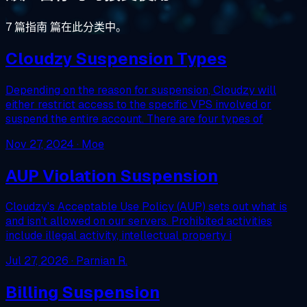
7 篇指南 篇在此分类中。
Cloudzy Suspension Types
Depending on the reason for suspension, Cloudzy will
either restrict access to the specific VPS involved or
suspend the entire account. There are four types of
Nov 27, 2024
· Moe
AUP Violation Suspension
Cloudzy's Acceptable Use Policy (AUP) sets out what is
and isn’t allowed on our servers. Prohibited activities
include illegal activity, intellectual property i
Jul 27, 2026
· Parnian R.
Billing Suspension