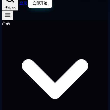
登录
立即开始
⌘K
搜索
产品