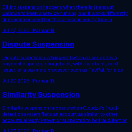
Billing suspension happens when there isn’t enough
balance to keep a service running, and it works differently
depending on whether the service is hourly (pay-a
Jul 27, 2026
· Parnian R.
Dispute Suspension
Dispute suspension is triggered when a user opens a
payment dispute, a chargeback, with their bank, card
issuer, or a payment processor such as PayPal, for a pa
Jul 27, 2026
· Parnian R.
Similarity Suspension
Similarity suspension happens when Cloudzy’s fraud-
detection system flags an account as similar to other
accounts already known or suspected to be fraudulent or
Jul 27, 2026
· Parnian R.