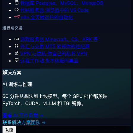
数据库
Postgres、MySQL、MongoDB
代码服务器
浏览器中的 VS Code
n8n
全天候运行的自动化
运行与交易
游戏服务器
Minecraft、CS、ARK 等
外汇与交易
MT5 紧邻你的经纪商
VPN 与隐私
你自己的私有 VPN
远程工作站
永不休眠的桌面
解决方案
AI 训练与推理
60 分钟从想法到上线模型。每个 GPU 档位都预装
PyTorch、CUDA、vLLM 和 TGI 镜像。
查看 AI 工作负载 →
联系解决方案团队 →
功能