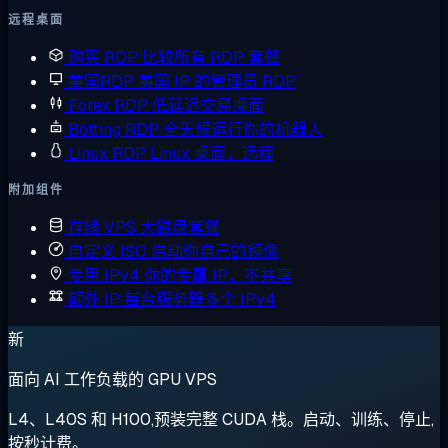
远程桌面
购买 RDP
比较所有 RDP 套餐
美国RDP
美国 IP 的管理员 RDP
Forex RDP
低延迟交易桌面
Botting RDP
全天候运行你的机器人
Linux RDP
Linux 桌面，远程
附加组件
存储 VPS
大磁盘套餐
自定义 ISO
启动你自己的镜像
专用 IPv4
你的专属 IP，不共享
额外 IP
每台服务器多个 IPv4
新
面向 AI 工作负载的 GPU VPS
L4、L40S 和 H100,预装完整 CUDA 栈。启动、训练、停止,
按秒计费。