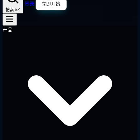
登录
立即开始
⌘K
搜索
产品