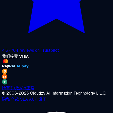
4.6
·
764
reviews on
Trustpilot
我们接受
VISA
Pay
Pal
Alipay
所有系统运行正常
© 2008-2026 Cloudzy AI Information Technology L.L.C.
隐私
条款
SLA
AUP
饼干