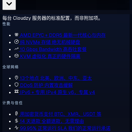
每台 Cloudzy 服务器的标准配置，而非附加项。
性能
AMD EPYC + DDR5
最新一代核心与内存
纯 NVMe 存储
绝无机械硬盘
10 Gbps Bandwidth
高吞吐套餐
KVM 虚拟化
真正的硬件隔离
全球网络
13个地点
北美、欧洲、中东、亚太
DDoS 防护
内置攻击缓解
IPv6 + 专用 IPv4
原生 v6，专属 v4
计费与信任
用加密货币支付
BTC、XMR、USDT 等
14 天退款
全额退款，无需理由
99.95% 正常运行 SLA
我们的正常运行承诺