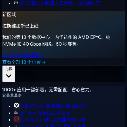
24/7 真人支持
真人工程师，几分钟响应
新区域
拉斯维加斯已上线
我们的第 13 个数据中心：内华达州的 AMD EPYC、纯
NVMe 和 40 Gbps 网络。60 秒部署。
在拉斯维加斯部署 →
查看全部 13 个位置 →
市场
1000+ 应用一键部署，无需配置，省心省力。
安装量最多
MikroTik CHR
云端的 RouterOS
aaPanel
轻量级主机面板
WireGuard
现代高性能内核 VPN
MetaTrader 4
外汇交易标准方案