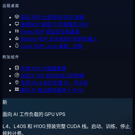
远程桌面
购买 RDP
比较所有 RDP 套餐
美国RDP
美国 IP 的管理员 RDP
Forex RDP
低延迟交易桌面
Botting RDP
全天候运行你的机器人
Linux RDP
Linux 桌面，远程
附加组件
存储 VPS
大磁盘套餐
自定义 ISO
启动你自己的镜像
专用 IPv4
你的专属 IP，不共享
额外 IP
每台服务器多个 IPv4
新
面向 AI 工作负载的 GPU VPS
L4、L40S 和 H100,预装完整 CUDA 栈。启动、训练、停止,
按秒计费。