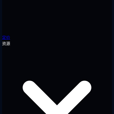
定价
资源