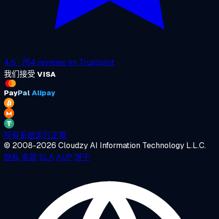
4.6
·
764
reviews on
Trustpilot
我们接受
VISA
Pay
Pal
Alipay
所有系统运行正常
© 2008-2026 Cloudzy AI Information Technology L.L.C.
隐私
条款
SLA
AUP
饼干