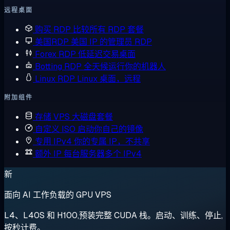
远程桌面
购买 RDP
比较所有 RDP 套餐
美国RDP
美国 IP 的管理员 RDP
Forex RDP
低延迟交易桌面
Botting RDP
全天候运行你的机器人
Linux RDP
Linux 桌面，远程
附加组件
存储 VPS
大磁盘套餐
自定义 ISO
启动你自己的镜像
专用 IPv4
你的专属 IP，不共享
额外 IP
每台服务器多个 IPv4
新
面向 AI 工作负载的 GPU VPS
L4、L40S 和 H100,预装完整 CUDA 栈。启动、训练、停止,
按秒计费。