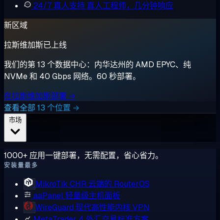
24/7 真人支持
真人工程师，几分钟响应
新区域
拉斯维加斯已上线
我们的第 13 个数据中心：内华达州的 AMD EPYC、纯
NVMe 和 40 Gbps 网络。60 秒部署。
在拉斯维加斯部署 →
查看全部 13 个位置 →
市场
1000+ 应用一键部署，无需配置，省心省力。
安装量最多
MikroTik CHR
云端的 RouterOS
aaPanel
轻量级主机面板
WireGuard
现代高性能内核 VPN
MetaTrader 4
外汇交易标准方案