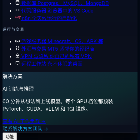
数据库
Postgres、MySQL、MongoDB
代码服务器
浏览器中的 VS Code
n8n
全天候运行的自动化
运行与交易
游戏服务器
Minecraft、CS、ARK 等
外汇与交易
MT5 紧邻你的经纪商
VPN 与隐私
你自己的私有 VPN
远程工作站
永不休眠的桌面
解决方案
AI 训练与推理
60 分钟从想法到上线模型。每个 GPU 档位都预装
PyTorch、CUDA、vLLM 和 TGI 镜像。
查看 AI 工作负载 →
联系解决方案团队 →
功能