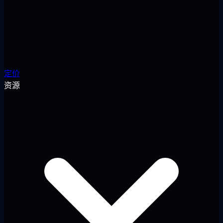
定价
资源