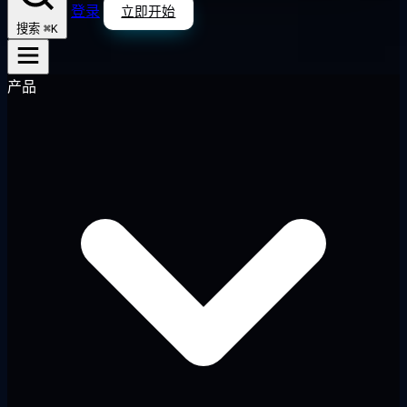
登录
立即开始
⌘K
搜索
产品