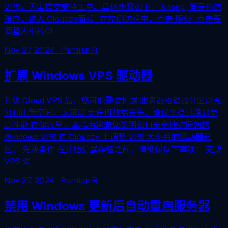
VPS，无需提交支持工单。具体步骤如下： &nbsp; 登录你的
账户，进入 Cloudzy面板 . 在左侧边栏中，点击 服务 . 点击要
调整大小的Cl
Nov 27, 2024
· Parnian R.
扩展 Windows VPS 驱动器
升级 Cloud VPS 后，您可能需要扩展 服务器驱动器分区以充
分利用新空间。这可以 无任何数据丢失，确保平稳过渡到更
高性能 存储容量。本指南将向您说明如何安全地扩展您的
Windows VPS 在 Cloudzy 上调整 VPS 大小后的驱动器分
区。 先决条件 在开始扩展存储之前，请确保以下事项： 完成
VPS 调
Nov 27, 2024
· Parnian R.
禁用 Windows 更新后自动重启服务器