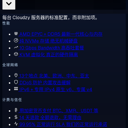
每台 Cloudzy 服务器的标准配置，而非附加项。
性能
AMD EPYC + DDR5
最新一代核心与内存
纯 NVMe 存储
绝无机械硬盘
10 Gbps Bandwidth
高吞吐套餐
KVM 虚拟化
真正的硬件隔离
全球网络
13个地点
北美、欧洲、中东、亚太
DDoS 防护
内置攻击缓解
IPv6 + 专用 IPv4
原生 v6，专属 v4
计费与信任
用加密货币支付
BTC、XMR、USDT 等
14 天退款
全额退款，无需理由
99.95% 正常运行 SLA
我们的正常运行承诺