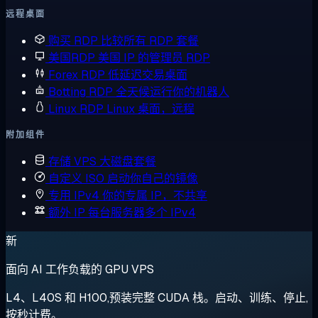
远程桌面
购买 RDP
比较所有 RDP 套餐
美国RDP
美国 IP 的管理员 RDP
Forex RDP
低延迟交易桌面
Botting RDP
全天候运行你的机器人
Linux RDP
Linux 桌面，远程
附加组件
存储 VPS
大磁盘套餐
自定义 ISO
启动你自己的镜像
专用 IPv4
你的专属 IP，不共享
额外 IP
每台服务器多个 IPv4
新
面向 AI 工作负载的 GPU VPS
L4、L40S 和 H100,预装完整 CUDA 栈。启动、训练、停止,
按秒计费。