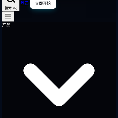
登录
立即开始
⌘K
搜索
产品