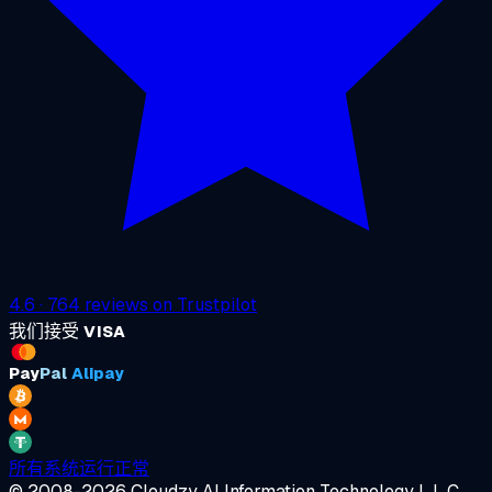
4.6
·
764
reviews on
Trustpilot
我们接受
VISA
Pay
Pal
Alipay
所有系统运行正常
© 2008-2026 Cloudzy AI Information Technology L.L.C.