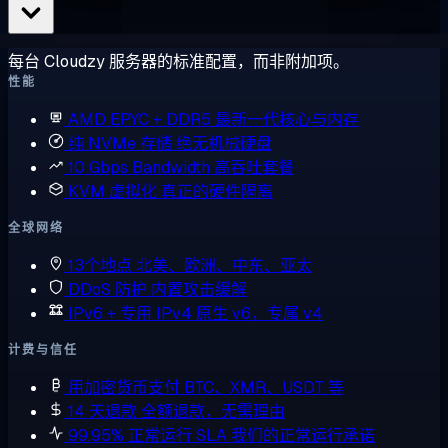
每台 Cloudzy 服务器的标准配置，而非附加项。
性能
AMD EPYC + DDR5
最新一代核心与内存
纯 NVMe 存储
绝无机械硬盘
10 Gbps Bandwidth
高吞吐套餐
KVM 虚拟化
真正的硬件隔离
全球网络
13个地点
北美、欧洲、中东、亚太
DDoS 防护
内置攻击缓解
IPv6 + 专用 IPv4
原生 v6，专属 v4
计费与信任
用加密货币支付
BTC、XMR、USDT 等
14 天退款
全额退款，无需理由
99.95% 正常运行 SLA
我们的正常运行承诺