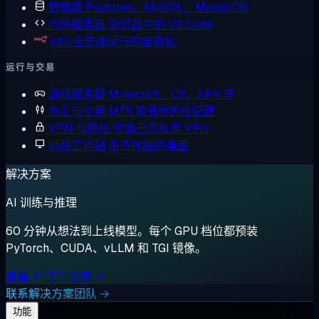
数据库
Postgres、MySQL、MongoDB
代码服务器
浏览器中的 VS Code
n8n
全天候运行的自动化
运行与交易
游戏服务器
Minecraft、CS、ARK 等
外汇与交易
MT5 紧邻你的经纪商
VPN 与隐私
你自己的私有 VPN
远程工作站
永不休眠的桌面
解决方案
AI 训练与推理
60 分钟从想法到上线模型。每个 GPU 档位都预装
PyTorch、CUDA、vLLM 和 TGI 镜像。
查看 AI 工作负载 →
联系解决方案团队 →
功能