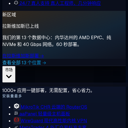
24/7 真人支持
真人工程师，几分钟响应
新区域
拉斯维加斯已上线
我们的第 13 个数据中心：内华达州的 AMD EPYC、纯
NVMe 和 40 Gbps 网络。60 秒部署。
在拉斯维加斯部署 →
查看全部 13 个位置 →
市场
1000+ 应用一键部署，无需配置，省心省力。
安装量最多
MikroTik CHR
云端的 RouterOS
aaPanel
轻量级主机面板
WireGuard
现代高性能内核 VPN
MetaTrader 4
外汇交易标准方案