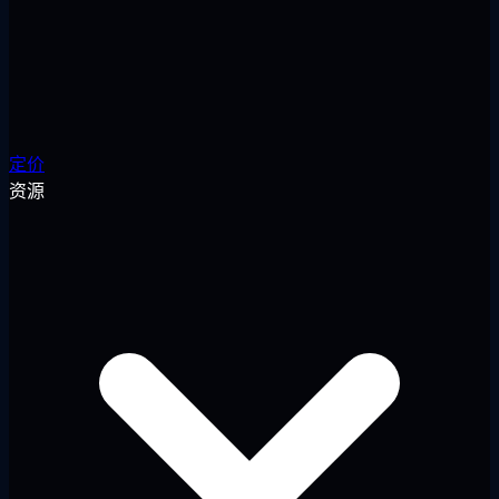
定价
资源