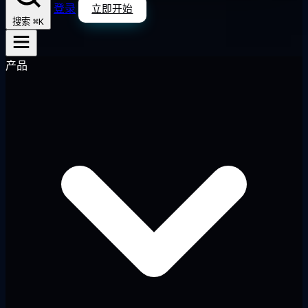
登录
立即开始
⌘K
搜索
产品