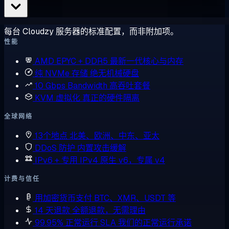
每台 Cloudzy 服务器的标准配置，而非附加项。
性能
AMD EPYC + DDR5
最新一代核心与内存
纯 NVMe 存储
绝无机械硬盘
10 Gbps Bandwidth
高吞吐套餐
KVM 虚拟化
真正的硬件隔离
全球网络
13个地点
北美、欧洲、中东、亚太
DDoS 防护
内置攻击缓解
IPv6 + 专用 IPv4
原生 v6，专属 v4
计费与信任
用加密货币支付
BTC、XMR、USDT 等
14 天退款
全额退款，无需理由
99.95% 正常运行 SLA
我们的正常运行承诺