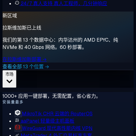
24/7 真人支持
真人工程师，几分钟响应
新区域
拉斯维加斯已上线
我们的第 13 个数据中心：内华达州的 AMD EPYC、纯
NVMe 和 40 Gbps 网络。60 秒部署。
在拉斯维加斯部署 →
查看全部 13 个位置 →
市场
1000+ 应用一键部署，无需配置，省心省力。
安装量最多
MikroTik CHR
云端的 RouterOS
aaPanel
轻量级主机面板
WireGuard
现代高性能内核 VPN
MetaTrader 4
外汇交易标准方案