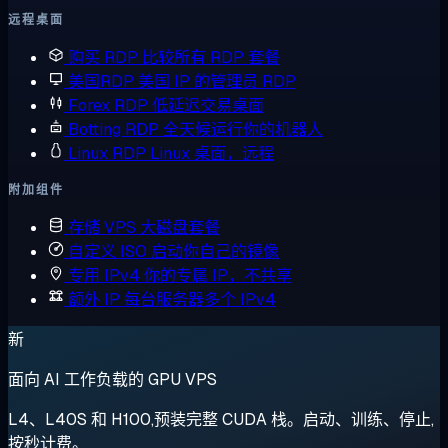
远程桌面
购买 RDP
比较所有 RDP 套餐
美国RDP
美国 IP 的管理员 RDP
Forex RDP
低延迟交易桌面
Botting RDP
全天候运行你的机器人
Linux RDP
Linux 桌面，远程
附加组件
存储 VPS
大磁盘套餐
自定义 ISO
启动你自己的镜像
专用 IPv4
你的专属 IP，不共享
额外 IP
每台服务器多个 IPv4
新
面向 AI 工作负载的 GPU VPS
L4、L40S 和 H100,预装完整 CUDA 栈。启动、训练、停止,
按秒计费。