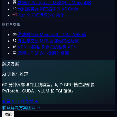
数据库
Postgres、MySQL、MongoDB
代码服务器
浏览器中的 VS Code
n8n
全天候运行的自动化
运行与交易
游戏服务器
Minecraft、CS、ARK 等
外汇与交易
MT5 紧邻你的经纪商
VPN 与隐私
你自己的私有 VPN
远程工作站
永不休眠的桌面
解决方案
AI 训练与推理
60 分钟从想法到上线模型。每个 GPU 档位都预装
PyTorch、CUDA、vLLM 和 TGI 镜像。
查看 AI 工作负载 →
联系解决方案团队 →
功能