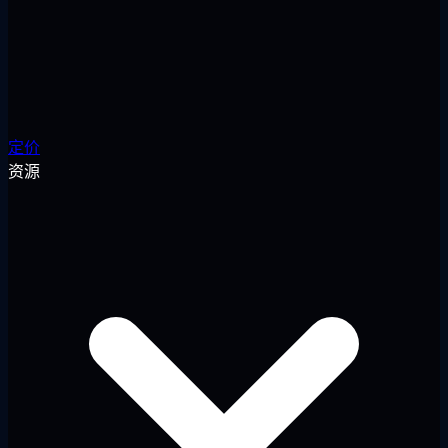
定价
资源