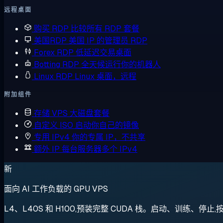
远程桌面
购买 RDP
比较所有 RDP 套餐
美国RDP
美国 IP 的管理员 RDP
Forex RDP
低延迟交易桌面
Botting RDP
全天候运行你的机器人
Linux RDP
Linux 桌面，远程
附加组件
存储 VPS
大磁盘套餐
自定义 ISO
启动你自己的镜像
专用 IPv4
你的专属 IP，不共享
额外 IP
每台服务器多个 IPv4
新
面向 AI 工作负载的 GPU VPS
L4、L40S 和 H100,预装完整 CUDA 栈。启动、训练、停止