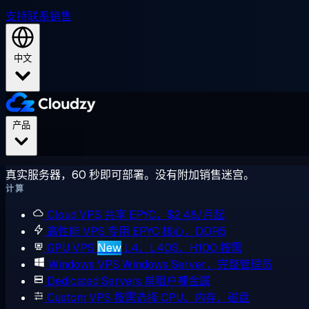
支持
联系销售
中文
产品
真实服务器，60 秒即可部署。没有附加销售迷宫。
计算
Cloud VPS
共享 EPYC，$2.48/月起
高性能 VPS
专用 EPYC 核心，DDR5
GPU VPS
New
L4、L40S、H100 按需
Windows VPS
Windows Server，完整管理员
Dedicated Servers
单租户裸金属
Custom VPS
按需选择 CPU、内存、磁盘