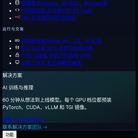
数据库
Postgres、MySQL、MongoDB
代码服务器
浏览器中的 VS Code
n8n
全天候运行的自动化
运行与交易
游戏服务器
Minecraft、CS、ARK 等
外汇与交易
MT5 紧邻你的经纪商
VPN 与隐私
你自己的私有 VPN
远程工作站
永不休眠的桌面
解决方案
AI 训练与推理
60 分钟从想法到上线模型。每个 GPU 档位都预装
PyTorch、CUDA、vLLM 和 TGI 镜像。
查看 AI 工作负载 →
联系解决方案团队 →
功能