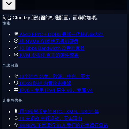
每台 Cloudzy 服务器的标准配置，而非附加项。
性能
AMD EPYC + DDR5
最新一代核心与内存
纯 NVMe 存储
绝无机械硬盘
10 Gbps Bandwidth
高吞吐套餐
KVM 虚拟化
真正的硬件隔离
全球网络
13个地点
北美、欧洲、中东、亚太
DDoS 防护
内置攻击缓解
IPv6 + 专用 IPv4
原生 v6，专属 v4
计费与信任
用加密货币支付
BTC、XMR、USDT 等
14 天退款
全额退款，无需理由
99.95% 正常运行 SLA
我们的正常运行承诺