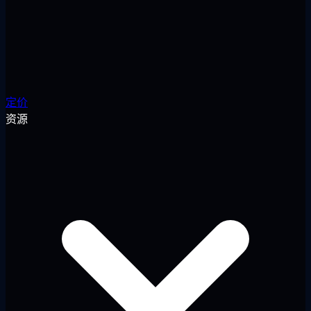
定价
资源