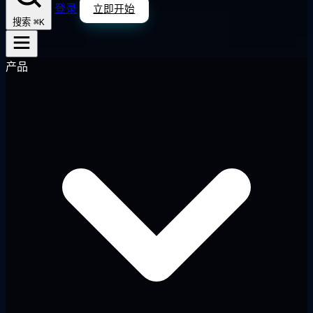
登录
立即开始
⌘K
搜索
产品