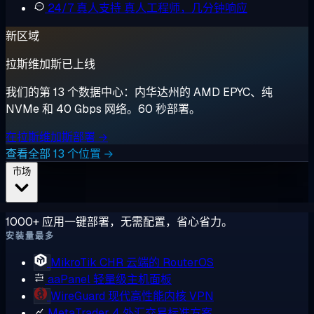
24/7 真人支持
真人工程师，几分钟响应
新区域
拉斯维加斯已上线
我们的第 13 个数据中心：内华达州的 AMD EPYC、纯
NVMe 和 40 Gbps 网络。60 秒部署。
在拉斯维加斯部署 →
查看全部 13 个位置 →
市场
1000+ 应用一键部署，无需配置，省心省力。
安装量最多
MikroTik CHR
云端的 RouterOS
aaPanel
轻量级主机面板
WireGuard
现代高性能内核 VPN
MetaTrader 4
外汇交易标准方案