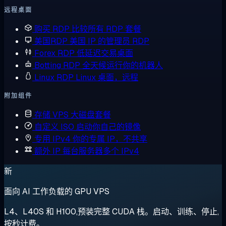
远程桌面
购买 RDP
比较所有 RDP 套餐
美国RDP
美国 IP 的管理员 RDP
Forex RDP
低延迟交易桌面
Botting RDP
全天候运行你的机器人
Linux RDP
Linux 桌面，远程
附加组件
存储 VPS
大磁盘套餐
自定义 ISO
启动你自己的镜像
专用 IPv4
你的专属 IP，不共享
额外 IP
每台服务器多个 IPv4
新
面向 AI 工作负载的 GPU VPS
L4、L40S 和 H100,预装完整 CUDA 栈。启动、训练、停止,
按秒计费。