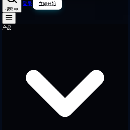
登录
立即开始
⌘K
搜索
产品