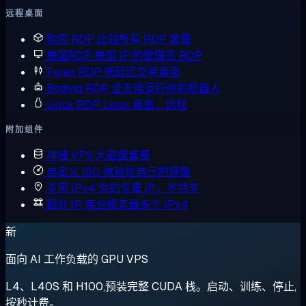
远程桌面
购买 RDP
比较所有 RDP 套餐
美国RDP
美国 IP 的管理员 RDP
Forex RDP
低延迟交易桌面
Botting RDP
全天候运行你的机器人
Linux RDP
Linux 桌面，远程
附加组件
存储 VPS
大磁盘套餐
自定义 ISO
启动你自己的镜像
专用 IPv4
你的专属 IP，不共享
额外 IP
每台服务器多个 IPv4
新
面向 AI 工作负载的 GPU VPS
L4、L40S 和 H100,预装完整 CUDA 栈。启动、训练、停止,
按秒计费。