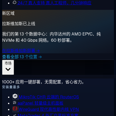
24/7 真人支持
真人工程师，几分钟响应
新区域
拉斯维加斯已上线
我们的第 13 个数据中心：内华达州的 AMD EPYC、纯
NVMe 和 40 Gbps 网络。60 秒部署。
在拉斯维加斯部署 →
查看全部 13 个位置 →
市场
1000+ 应用一键部署，无需配置，省心省力。
安装量最多
MikroTik CHR
云端的 RouterOS
aaPanel
轻量级主机面板
WireGuard
现代高性能内核 VPN
MetaTrader 4
外汇交易标准方案