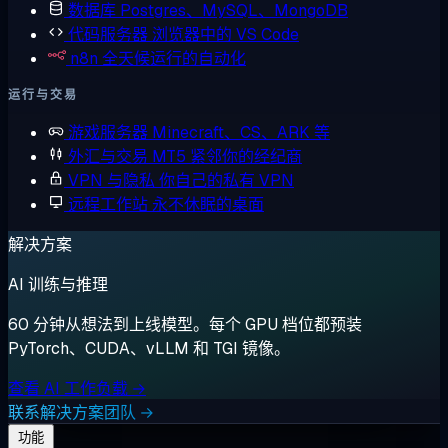
数据库
Postgres、MySQL、MongoDB
代码服务器
浏览器中的 VS Code
n8n
全天候运行的自动化
运行与交易
游戏服务器
Minecraft、CS、ARK 等
外汇与交易
MT5 紧邻你的经纪商
VPN 与隐私
你自己的私有 VPN
远程工作站
永不休眠的桌面
解决方案
AI 训练与推理
60 分钟从想法到上线模型。每个 GPU 档位都预装
PyTorch、CUDA、vLLM 和 TGI 镜像。
查看 AI 工作负载 →
联系解决方案团队 →
功能