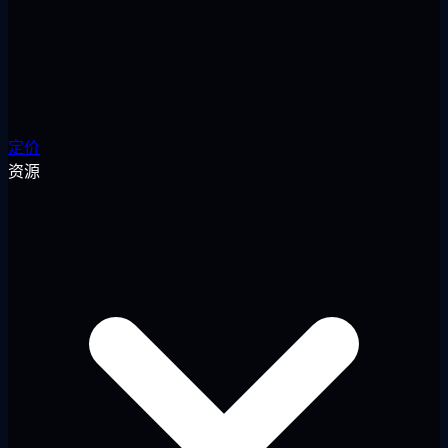
定价
资源