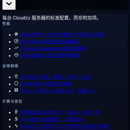
每台 Cloudzy 服务器的标准配置，而非附加项。
性能
AMD EPYC + DDR5
最新一代核心与内存
纯 NVMe 存储
绝无机械硬盘
10 Gbps Bandwidth
高吞吐套餐
KVM 虚拟化
真正的硬件隔离
全球网络
13个地点
北美、欧洲、中东、亚太
DDoS 防护
内置攻击缓解
IPv6 + 专用 IPv4
原生 v6，专属 v4
计费与信任
用加密货币支付
BTC、XMR、USDT 等
14 天退款
全额退款，无需理由
99.95% 正常运行 SLA
我们的正常运行承诺