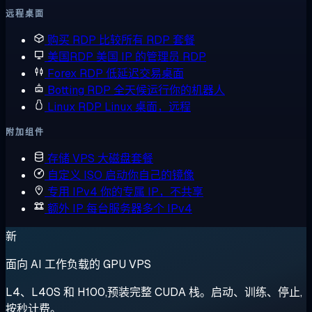
远程桌面
购买 RDP
比较所有 RDP 套餐
美国RDP
美国 IP 的管理员 RDP
Forex RDP
低延迟交易桌面
Botting RDP
全天候运行你的机器人
Linux RDP
Linux 桌面，远程
附加组件
存储 VPS
大磁盘套餐
自定义 ISO
启动你自己的镜像
专用 IPv4
你的专属 IP，不共享
额外 IP
每台服务器多个 IPv4
新
面向 AI 工作负载的 GPU VPS
L4、L40S 和 H100,预装完整 CUDA 栈。启动、训练、停止,
按秒计费。