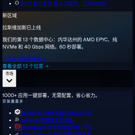
24/7 真人支持
真人工程师，几分钟响应
新区域
拉斯维加斯已上线
我们的第 13 个数据中心：内华达州的 AMD EPYC、纯
NVMe 和 40 Gbps 网络。60 秒部署。
在拉斯维加斯部署 →
查看全部 13 个位置 →
市场
1000+ 应用一键部署，无需配置，省心省力。
安装量最多
MikroTik CHR
云端的 RouterOS
aaPanel
轻量级主机面板
WireGuard
现代高性能内核 VPN
MetaTrader 4
外汇交易标准方案