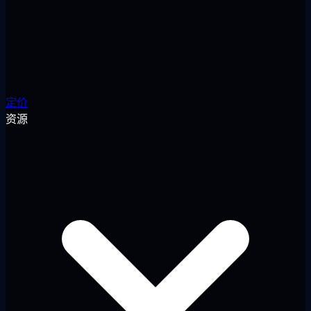
定价
资源