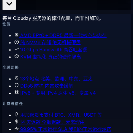
每台 Cloudzy 服务器的标准配置，而非附加项。
性能
AMD EPYC + DDR5
最新一代核心与内存
纯 NVMe 存储
绝无机械硬盘
10 Gbps Bandwidth
高吞吐套餐
KVM 虚拟化
真正的硬件隔离
全球网络
13个地点
北美、欧洲、中东、亚太
DDoS 防护
内置攻击缓解
IPv6 + 专用 IPv4
原生 v6，专属 v4
计费与信任
用加密货币支付
BTC、XMR、USDT 等
14 天退款
全额退款，无需理由
99.95% 正常运行 SLA
我们的正常运行承诺