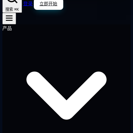
登录
立即开始
⌘K
搜索
产品