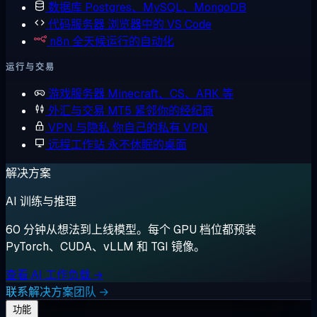
数据库
Postgres、MySQL、MongoDB
代码服务器
浏览器中的 VS Code
n8n
全天候运行的自动化
运行与交易
游戏服务器
Minecraft、CS、ARK 等
外汇与交易
MT5 紧邻你的经纪商
VPN 与隐私
你自己的私有 VPN
远程工作站
永不休眠的桌面
解决方案
AI 训练与推理
60 分钟从想法到上线模型。每个 GPU 档位都预装
PyTorch、CUDA、vLLM 和 TGI 镜像。
查看 AI 工作负载 →
联系解决方案团队 →
功能