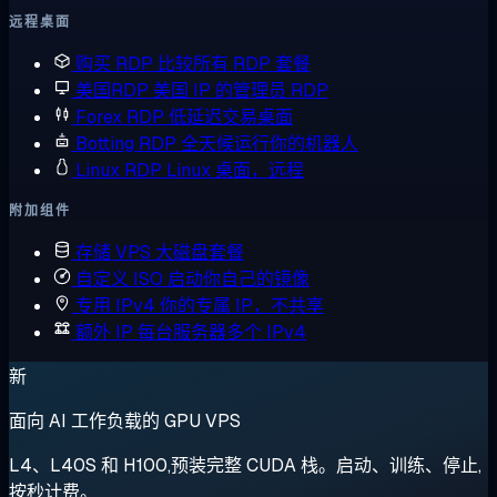
远程桌面
购买 RDP
比较所有 RDP 套餐
美国RDP
美国 IP 的管理员 RDP
Forex RDP
低延迟交易桌面
Botting RDP
全天候运行你的机器人
Linux RDP
Linux 桌面，远程
附加组件
存储 VPS
大磁盘套餐
自定义 ISO
启动你自己的镜像
专用 IPv4
你的专属 IP，不共享
额外 IP
每台服务器多个 IPv4
新
面向 AI 工作负载的 GPU VPS
L4、L40S 和 H100,预装完整 CUDA 栈。启动、训练、停止,
按秒计费。