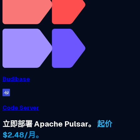
Budibase
Code Server
立即部署 Apache Pulsar。
起价
$2.48/月。