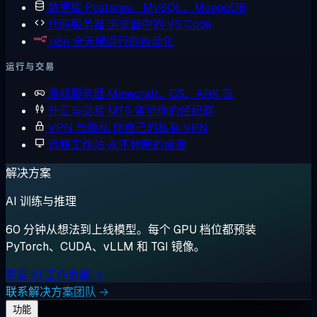
数据库
Postgres、MySQL、MongoDB
代码服务器
浏览器中的 VS Code
n8n
全天候运行的自动化
运行与交易
游戏服务器
Minecraft、CS、ARK 等
外汇与交易
MT5 紧邻你的经纪商
VPN 与隐私
你自己的私有 VPN
远程工作站
永不休眠的桌面
解决方案
AI 训练与推理
60 分钟从想法到上线模型。每个 GPU 档位都预装
PyTorch、CUDA、vLLM 和 TGI 镜像。
查看 AI 工作负载 →
联系解决方案团队 →
功能