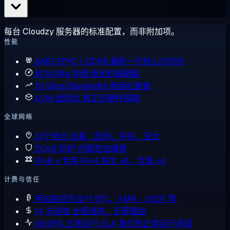
每台 Cloudzy 服务器的标准配置，而非附加项。
性能
AMD EPYC + DDR5
最新一代核心与内存
纯 NVMe 存储
绝无机械硬盘
10 Gbps Bandwidth
高吞吐套餐
KVM 虚拟化
真正的硬件隔离
全球网络
13个地点
北美、欧洲、中东、亚太
DDoS 防护
内置攻击缓解
IPv6 + 专用 IPv4
原生 v6，专属 v4
计费与信任
用加密货币支付
BTC、XMR、USDT 等
14 天退款
全额退款，无需理由
99.95% 正常运行 SLA
我们的正常运行承诺