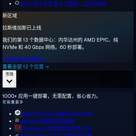
24/7 真人支持
真人工程师，几分钟响应
新区域
拉斯维加斯已上线
我们的第 13 个数据中心：内华达州的 AMD EPYC、纯
NVMe 和 40 Gbps 网络。60 秒部署。
在拉斯维加斯部署 →
查看全部 13 个位置 →
市场
1000+ 应用一键部署，无需配置，省心省力。
安装量最多
MikroTik CHR
云端的 RouterOS
aaPanel
轻量级主机面板
WireGuard
现代高性能内核 VPN
MetaTrader 4
外汇交易标准方案