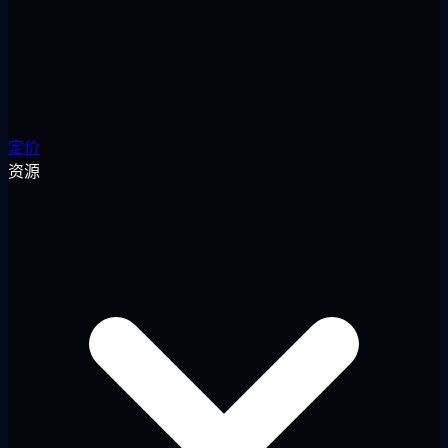
定价
资源