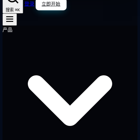
登录
立即开始
⌘K
搜索
产品