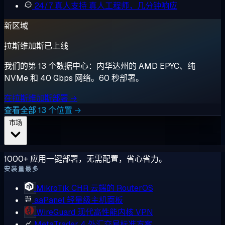
24/7 真人支持
真人工程师，几分钟响应
新区域
拉斯维加斯已上线
我们的第 13 个数据中心：内华达州的 AMD EPYC、纯
NVMe 和 40 Gbps 网络。60 秒部署。
在拉斯维加斯部署 →
查看全部 13 个位置 →
市场
1000+ 应用一键部署，无需配置，省心省力。
安装量最多
MikroTik CHR
云端的 RouterOS
aaPanel
轻量级主机面板
WireGuard
现代高性能内核 VPN
MetaTrader 4
外汇交易标准方案