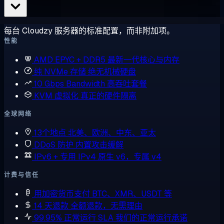
每台 Cloudzy 服务器的标准配置，而非附加项。
性能
AMD EPYC + DDR5
最新一代核心与内存
纯 NVMe 存储
绝无机械硬盘
10 Gbps Bandwidth
高吞吐套餐
KVM 虚拟化
真正的硬件隔离
全球网络
13个地点
北美、欧洲、中东、亚太
DDoS 防护
内置攻击缓解
IPv6 + 专用 IPv4
原生 v6，专属 v4
计费与信任
用加密货币支付
BTC、XMR、USDT 等
14 天退款
全额退款，无需理由
99.95% 正常运行 SLA
我们的正常运行承诺