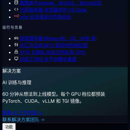
数据库
Postgres、MySQL、MongoDB
代码服务器
浏览器中的 VS Code
n8n
全天候运行的自动化
运行与交易
游戏服务器
Minecraft、CS、ARK 等
外汇与交易
MT5 紧邻你的经纪商
VPN 与隐私
你自己的私有 VPN
远程工作站
永不休眠的桌面
解决方案
AI 训练与推理
60 分钟从想法到上线模型。每个 GPU 档位都预装
PyTorch、CUDA、vLLM 和 TGI 镜像。
查看 AI 工作负载 →
联系解决方案团队 →
功能