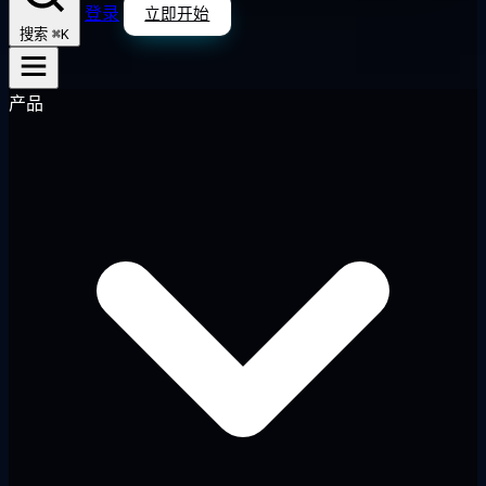
登录
立即开始
⌘K
搜索
产品