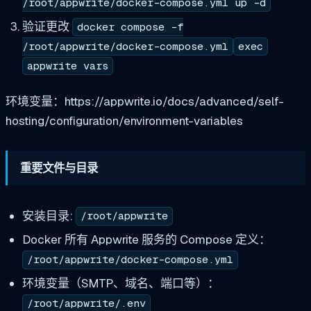
/root/appwrite/docker-compose.yml up -d
验证更改
docker compose -f
/root/appwrite/docker-compose.yml
exec
appwrite vars
环境变量：https://appwrite.io/docs/advanced/self-
hosting/configuration/environment-variables
重要文件与目录
安装目录:
/root/appwrite
Docker 所有 Appwrite 服务的 Compose 定义：
/root/appwrite/docker-compose.yml
环境变量（SMTP、域名、端口等）：
/root/appwrite/.env