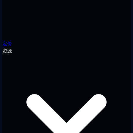
定价
资源