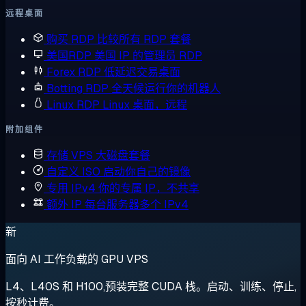
远程桌面
购买 RDP
比较所有 RDP 套餐
美国RDP
美国 IP 的管理员 RDP
Forex RDP
低延迟交易桌面
Botting RDP
全天候运行你的机器人
Linux RDP
Linux 桌面，远程
附加组件
存储 VPS
大磁盘套餐
自定义 ISO
启动你自己的镜像
专用 IPv4
你的专属 IP，不共享
额外 IP
每台服务器多个 IPv4
新
面向 AI 工作负载的 GPU VPS
L4、L40S 和 H100,预装完整 CUDA 栈。启动、训练、停止,
按秒计费。