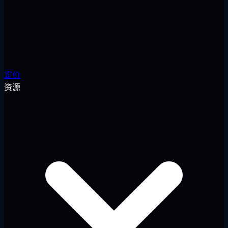
定价
资源