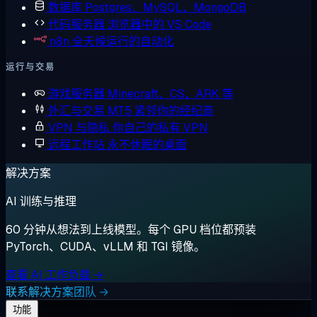
数据库
Postgres、MySQL、MongoDB
代码服务器
浏览器中的 VS Code
n8n
全天候运行的自动化
运行与交易
游戏服务器
Minecraft、CS、ARK 等
外汇与交易
MT5 紧邻你的经纪商
VPN 与隐私
你自己的私有 VPN
远程工作站
永不休眠的桌面
解决方案
AI 训练与推理
60 分钟从想法到上线模型。每个 GPU 档位都预装
PyTorch、CUDA、vLLM 和 TGI 镜像。
查看 AI 工作负载 →
联系解决方案团队 →
功能