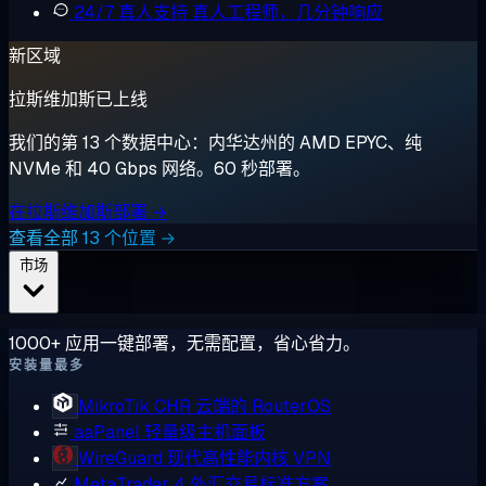
24/7 真人支持
真人工程师，几分钟响应
新区域
拉斯维加斯已上线
我们的第 13 个数据中心：内华达州的 AMD EPYC、纯
NVMe 和 40 Gbps 网络。60 秒部署。
在拉斯维加斯部署 →
查看全部 13 个位置 →
市场
1000+ 应用一键部署，无需配置，省心省力。
安装量最多
MikroTik CHR
云端的 RouterOS
aaPanel
轻量级主机面板
WireGuard
现代高性能内核 VPN
MetaTrader 4
外汇交易标准方案