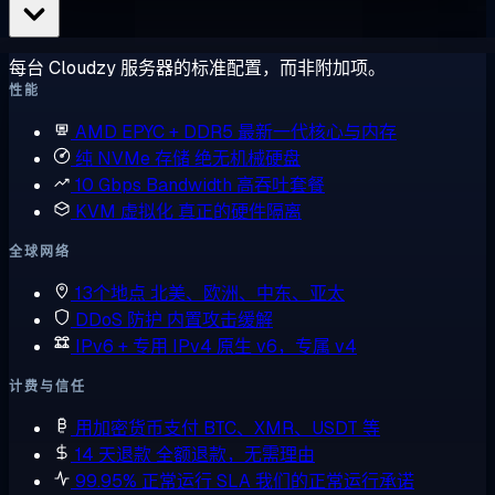
每台 Cloudzy 服务器的标准配置，而非附加项。
性能
AMD EPYC + DDR5
最新一代核心与内存
纯 NVMe 存储
绝无机械硬盘
10 Gbps Bandwidth
高吞吐套餐
KVM 虚拟化
真正的硬件隔离
全球网络
13个地点
北美、欧洲、中东、亚太
DDoS 防护
内置攻击缓解
IPv6 + 专用 IPv4
原生 v6，专属 v4
计费与信任
用加密货币支付
BTC、XMR、USDT 等
14 天退款
全额退款，无需理由
99.95% 正常运行 SLA
我们的正常运行承诺