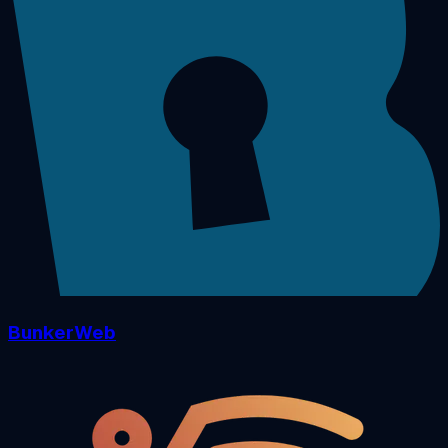
BunkerWeb