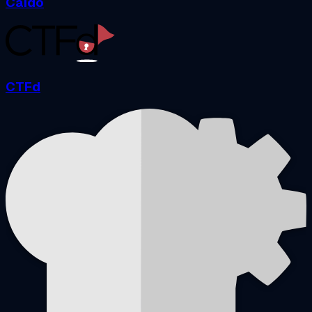
Caido
CTFd