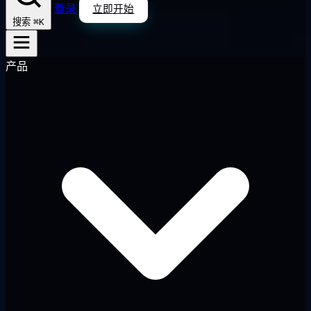
登录
立即开始
⌘K
搜索
产品