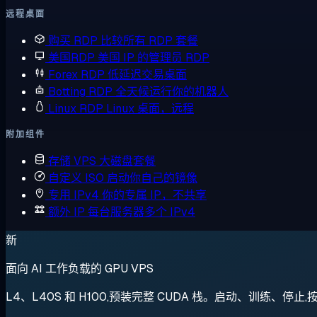
远程桌面
购买 RDP
比较所有 RDP 套餐
美国RDP
美国 IP 的管理员 RDP
Forex RDP
低延迟交易桌面
Botting RDP
全天候运行你的机器人
Linux RDP
Linux 桌面，远程
附加组件
存储 VPS
大磁盘套餐
自定义 ISO
启动你自己的镜像
专用 IPv4
你的专属 IP，不共享
额外 IP
每台服务器多个 IPv4
新
面向 AI 工作负载的 GPU VPS
L4、L40S 和 H100,预装完整 CUDA 栈。启动、训练、停止