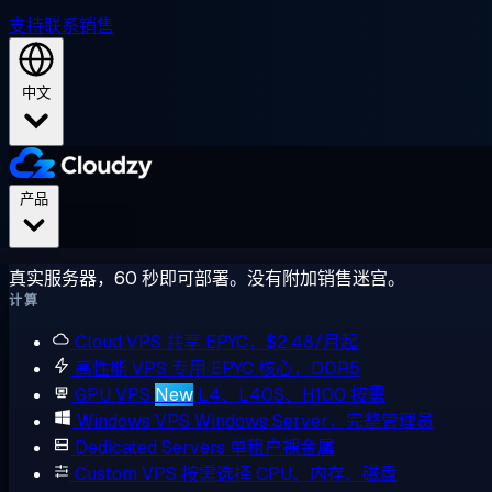
支持
联系销售
中文
产品
真实服务器，60 秒即可部署。没有附加销售迷宫。
计算
Cloud VPS
共享 EPYC，$2.48/月起
高性能 VPS
专用 EPYC 核心，DDR5
GPU VPS
New
L4、L40S、H100 按需
Windows VPS
Windows Server，完整管理员
Dedicated Servers
单租户裸金属
Custom VPS
按需选择 CPU、内存、磁盘