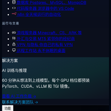
数据库
Postgres、MySQL、MongoDB
代码服务器
浏览器中的 VS Code
n8n
全天候运行的自动化
运行与交易
游戏服务器
Minecraft、CS、ARK 等
外汇与交易
MT5 紧邻你的经纪商
VPN 与隐私
你自己的私有 VPN
远程工作站
永不休眠的桌面
解决方案
AI 训练与推理
60 分钟从想法到上线模型。每个 GPU 档位都预装
PyTorch、CUDA、vLLM 和 TGI 镜像。
查看 AI 工作负载 →
联系解决方案团队 →
功能