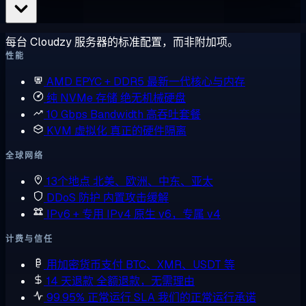
每台 Cloudzy 服务器的标准配置，而非附加项。
性能
AMD EPYC + DDR5
最新一代核心与内存
纯 NVMe 存储
绝无机械硬盘
10 Gbps Bandwidth
高吞吐套餐
KVM 虚拟化
真正的硬件隔离
全球网络
13个地点
北美、欧洲、中东、亚太
DDoS 防护
内置攻击缓解
IPv6 + 专用 IPv4
原生 v6，专属 v4
计费与信任
用加密货币支付
BTC、XMR、USDT 等
14 天退款
全额退款，无需理由
99.95% 正常运行 SLA
我们的正常运行承诺