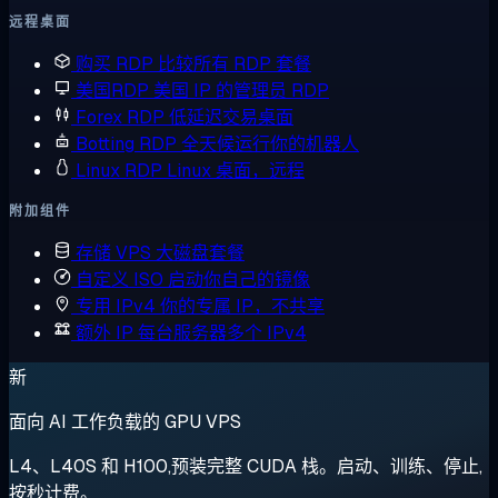
远程桌面
购买 RDP
比较所有 RDP 套餐
美国RDP
美国 IP 的管理员 RDP
Forex RDP
低延迟交易桌面
Botting RDP
全天候运行你的机器人
Linux RDP
Linux 桌面，远程
附加组件
存储 VPS
大磁盘套餐
自定义 ISO
启动你自己的镜像
专用 IPv4
你的专属 IP，不共享
额外 IP
每台服务器多个 IPv4
新
面向 AI 工作负载的 GPU VPS
L4、L40S 和 H100,预装完整 CUDA 栈。启动、训练、停止,
按秒计费。