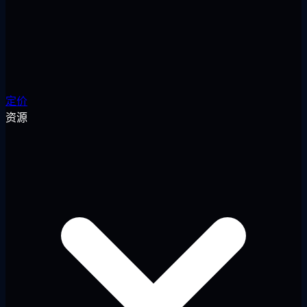
定价
资源