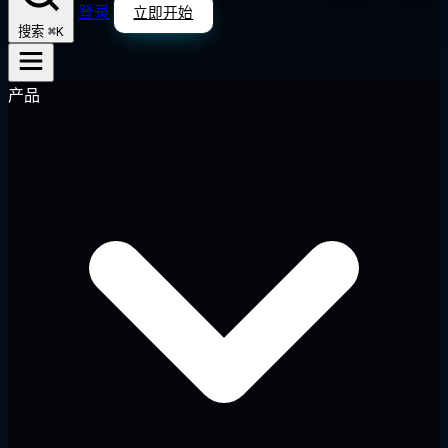
登录
立即开始
⌘K
搜索
产品