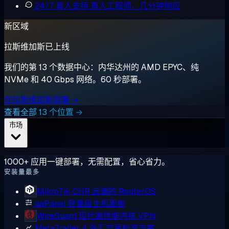
24/7 真人支持
真人工程师，几分钟响应
新区域
拉斯维加斯已上线
我们的第 13 个数据中心：内华达州的 AMD EPYC、纯
NVMe 和 40 Gbps 网络。60 秒部署。
在拉斯维加斯部署 →
查看全部 13 个位置 →
市场
1000+ 应用一键部署，无需配置，省心省力。
安装量最多
MikroTik CHR
云端的 RouterOS
aaPanel
轻量级主机面板
WireGuard
现代高性能内核 VPN
MetaTrader 4
外汇交易标准方案