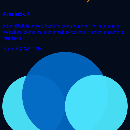
AdminBolt
AdminBolt is a web hosting control panel for managing
websites, domains, and email accounts. It ships an admin
interface
vLatest
2 GB RAM