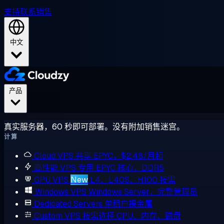
支持
联系销售
中文
产品
真实服务器，60 秒即可部署。没有附加销售迷宫。
计算
Cloud VPS
共享 EPYC，$2.48/月起
高性能 VPS
专用 EPYC 核心，DDR5
GPU VPS
New
L4、L40S、H100 按需
Windows VPS
Windows Server，完整管理员
Dedicated Servers
单租户裸金属
Custom VPS
按需选择 CPU、内存、磁盘