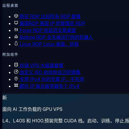
远程桌面
购买 RDP
比较所有 RDP 套餐
美国RDP
美国 IP 的管理员 RDP
Forex RDP
低延迟交易桌面
Botting RDP
全天候运行你的机器人
Linux RDP
Linux 桌面，远程
附加组件
存储 VPS
大磁盘套餐
自定义 ISO
启动你自己的镜像
专用 IPv4
你的专属 IP，不共享
额外 IP
每台服务器多个 IPv4
新
面向 AI 工作负载的 GPU VPS
L4、L40S 和 H100,预装完整 CUDA 栈。启动、训练、停止