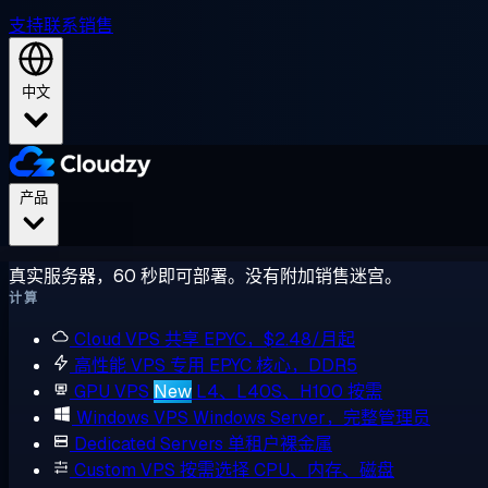
支持
联系销售
中文
产品
真实服务器，60 秒即可部署。没有附加销售迷宫。
计算
Cloud VPS
共享 EPYC，$2.48/月起
高性能 VPS
专用 EPYC 核心，DDR5
GPU VPS
New
L4、L40S、H100 按需
Windows VPS
Windows Server，完整管理员
Dedicated Servers
单租户裸金属
Custom VPS
按需选择 CPU、内存、磁盘