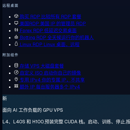
远程桌面
购买 RDP
比较所有 RDP 套餐
美国RDP
美国 IP 的管理员 RDP
Forex RDP
低延迟交易桌面
Botting RDP
全天候运行你的机器人
Linux RDP
Linux 桌面，远程
附加组件
存储 VPS
大磁盘套餐
自定义 ISO
启动你自己的镜像
专用 IPv4
你的专属 IP，不共享
额外 IP
每台服务器多个 IPv4
新
面向 AI 工作负载的 GPU VPS
L4、L40S 和 H100,预装完整 CUDA 栈。启动、训练、停止