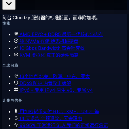
每台 Cloudzy 服务器的标准配置，而非附加项。
性能
AMD EPYC + DDR5
最新一代核心与内存
纯 NVMe 存储
绝无机械硬盘
10 Gbps Bandwidth
高吞吐套餐
KVM 虚拟化
真正的硬件隔离
全球网络
13个地点
北美、欧洲、中东、亚太
DDoS 防护
内置攻击缓解
IPv6 + 专用 IPv4
原生 v6，专属 v4
计费与信任
用加密货币支付
BTC、XMR、USDT 等
14 天退款
全额退款，无需理由
99.95% 正常运行 SLA
我们的正常运行承诺