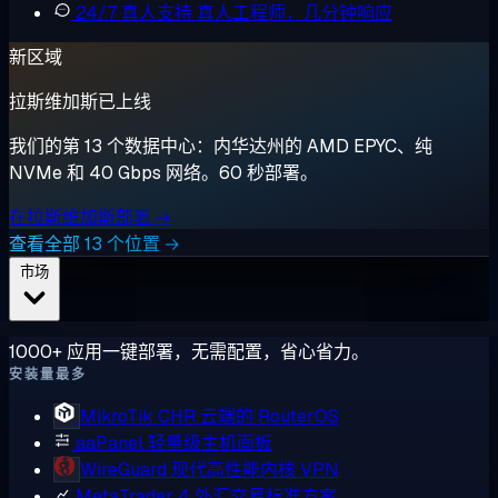
24/7 真人支持
真人工程师，几分钟响应
新区域
拉斯维加斯已上线
我们的第 13 个数据中心：内华达州的 AMD EPYC、纯
NVMe 和 40 Gbps 网络。60 秒部署。
在拉斯维加斯部署 →
查看全部 13 个位置 →
市场
1000+ 应用一键部署，无需配置，省心省力。
安装量最多
MikroTik CHR
云端的 RouterOS
aaPanel
轻量级主机面板
WireGuard
现代高性能内核 VPN
MetaTrader 4
外汇交易标准方案