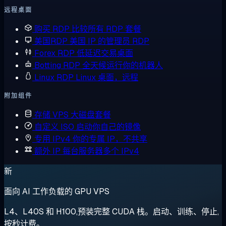
远程桌面
购买 RDP
比较所有 RDP 套餐
美国RDP
美国 IP 的管理员 RDP
Forex RDP
低延迟交易桌面
Botting RDP
全天候运行你的机器人
Linux RDP
Linux 桌面，远程
附加组件
存储 VPS
大磁盘套餐
自定义 ISO
启动你自己的镜像
专用 IPv4
你的专属 IP，不共享
额外 IP
每台服务器多个 IPv4
新
面向 AI 工作负载的 GPU VPS
L4、L40S 和 H100,预装完整 CUDA 栈。启动、训练、停止,
按秒计费。