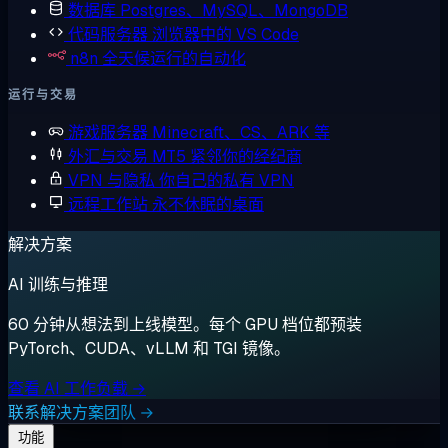
数据库
Postgres、MySQL、MongoDB
代码服务器
浏览器中的 VS Code
n8n
全天候运行的自动化
运行与交易
游戏服务器
Minecraft、CS、ARK 等
外汇与交易
MT5 紧邻你的经纪商
VPN 与隐私
你自己的私有 VPN
远程工作站
永不休眠的桌面
解决方案
AI 训练与推理
60 分钟从想法到上线模型。每个 GPU 档位都预装
PyTorch、CUDA、vLLM 和 TGI 镜像。
查看 AI 工作负载 →
联系解决方案团队 →
功能