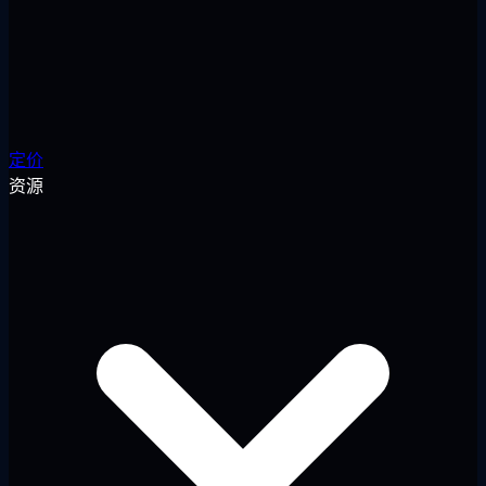
定价
资源