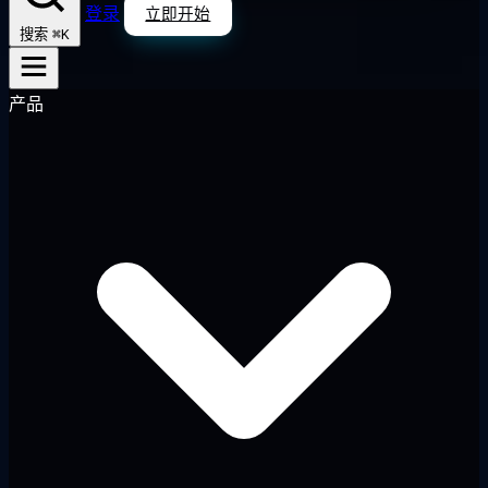
登录
立即开始
⌘K
搜索
产品