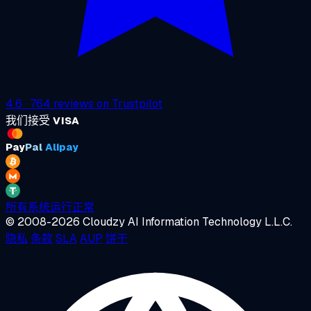
4.6
·
764
reviews on
Trustpilot
我们接受
VISA
Pay
Pal
Alipay
所有系统运行正常
© 2008-2026 Cloudzy AI Information Technology L.L.C.
隐私
条款
SLA
AUP
饼干