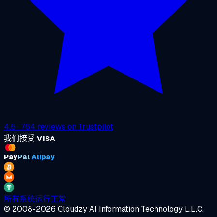
4.6
·
764
reviews on
Trustpilot
我们接受
VISA
Pay
Pal
Alipay
所有系统运行正常
© 2008-2026 Cloudzy AI Information Technology L.L.C.