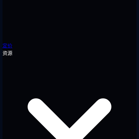
定价
资源