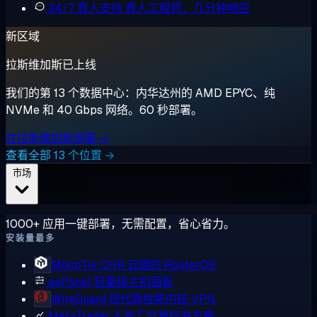
24/7 真人支持
真人工程师，几分钟响应
新区域
拉斯维加斯已上线
我们的第 13 个数据中心：内华达州的 AMD EPYC、纯
NVMe 和 40 Gbps 网络。60 秒部署。
在拉斯维加斯部署 →
查看全部 13 个位置 →
市场
1000+ 应用一键部署，无需配置，省心省力。
安装量最多
MikroTik CHR
云端的 RouterOS
aaPanel
轻量级主机面板
WireGuard
现代高性能内核 VPN
MetaTrader 4
外汇交易标准方案