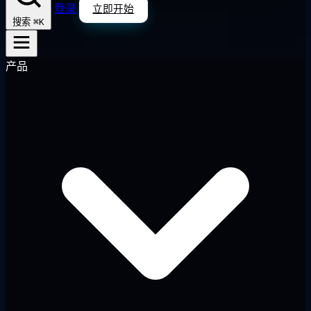
登录
立即开始
⌘K
搜索
产品