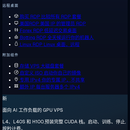
远程桌面
购买 RDP
比较所有 RDP 套餐
美国RDP
美国 IP 的管理员 RDP
Forex RDP
低延迟交易桌面
Botting RDP
全天候运行你的机器人
Linux RDP
Linux 桌面，远程
附加组件
存储 VPS
大磁盘套餐
自定义 ISO
启动你自己的镜像
专用 IPv4
你的专属 IP，不共享
额外 IP
每台服务器多个 IPv4
新
面向 AI 工作负载的 GPU VPS
L4、L40S 和 H100,预装完整 CUDA 栈。启动、训练、停止,
按秒计费。