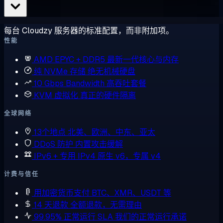
每台 Cloudzy 服务器的标准配置，而非附加项。
性能
AMD EPYC + DDR5
最新一代核心与内存
纯 NVMe 存储
绝无机械硬盘
10 Gbps Bandwidth
高吞吐套餐
KVM 虚拟化
真正的硬件隔离
全球网络
13个地点
北美、欧洲、中东、亚太
DDoS 防护
内置攻击缓解
IPv6 + 专用 IPv4
原生 v6，专属 v4
计费与信任
用加密货币支付
BTC、XMR、USDT 等
14 天退款
全额退款，无需理由
99.95% 正常运行 SLA
我们的正常运行承诺