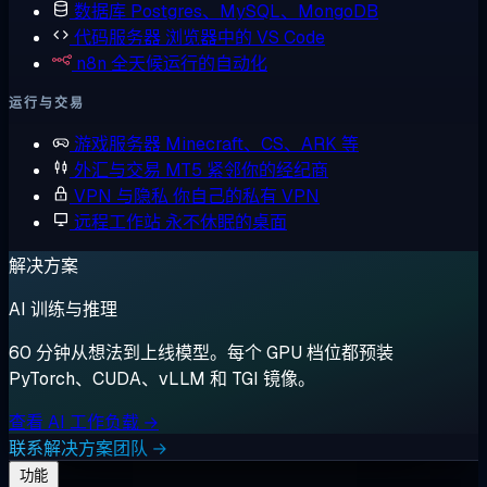
数据库
Postgres、MySQL、MongoDB
代码服务器
浏览器中的 VS Code
n8n
全天候运行的自动化
运行与交易
游戏服务器
Minecraft、CS、ARK 等
外汇与交易
MT5 紧邻你的经纪商
VPN 与隐私
你自己的私有 VPN
远程工作站
永不休眠的桌面
解决方案
AI 训练与推理
60 分钟从想法到上线模型。每个 GPU 档位都预装
PyTorch、CUDA、vLLM 和 TGI 镜像。
查看 AI 工作负载 →
联系解决方案团队 →
功能