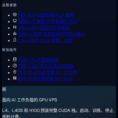
远程桌面
购买 RDP
比较所有 RDP 套餐
美国RDP
美国 IP 的管理员 RDP
Forex RDP
低延迟交易桌面
Botting RDP
全天候运行你的机器人
Linux RDP
Linux 桌面，远程
附加组件
存储 VPS
大磁盘套餐
自定义 ISO
启动你自己的镜像
专用 IPv4
你的专属 IP，不共享
额外 IP
每台服务器多个 IPv4
新
面向 AI 工作负载的 GPU VPS
L4、L40S 和 H100,预装完整 CUDA 栈。启动、训练、停止,
按秒计费。