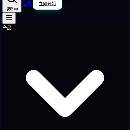
登录
立即开始
⌘K
搜索
产品