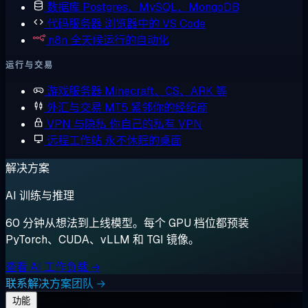
数据库
Postgres、MySQL、MongoDB
代码服务器
浏览器中的 VS Code
n8n
全天候运行的自动化
运行与交易
游戏服务器
Minecraft、CS、ARK 等
外汇与交易
MT5 紧邻你的经纪商
VPN 与隐私
你自己的私有 VPN
远程工作站
永不休眠的桌面
解决方案
AI 训练与推理
60 分钟从想法到上线模型。每个 GPU 档位都预装
PyTorch、CUDA、vLLM 和 TGI 镜像。
查看 AI 工作负载 →
联系解决方案团队 →
功能