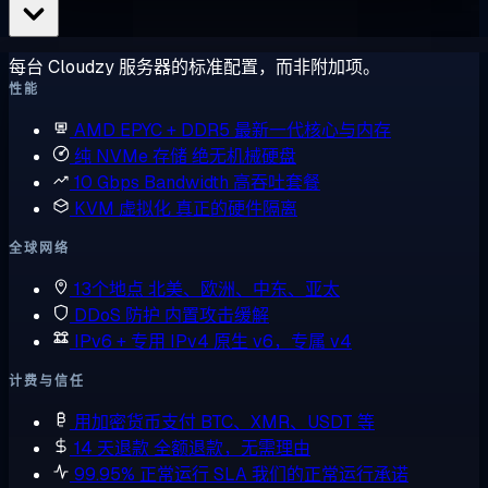
每台 Cloudzy 服务器的标准配置，而非附加项。
性能
AMD EPYC + DDR5
最新一代核心与内存
纯 NVMe 存储
绝无机械硬盘
10 Gbps Bandwidth
高吞吐套餐
KVM 虚拟化
真正的硬件隔离
全球网络
13个地点
北美、欧洲、中东、亚太
DDoS 防护
内置攻击缓解
IPv6 + 专用 IPv4
原生 v6，专属 v4
计费与信任
用加密货币支付
BTC、XMR、USDT 等
14 天退款
全额退款，无需理由
99.95% 正常运行 SLA
我们的正常运行承诺