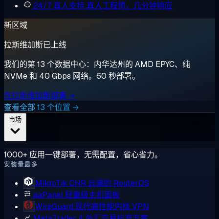
24/7 真人支持
真人工程师，几分钟响应
新区域
拉斯维加斯已上线
我们的第 13 个数据中心：内华达州的 AMD EPYC、纯
NVMe 和 40 Gbps 网络。60 秒部署。
在拉斯维加斯部署 →
查看全部 13 个位置 →
市场
1000+ 应用一键部署，无需配置，省心省力。
安装量最多
MikroTik CHR
云端的 RouterOS
aaPanel
轻量级主机面板
WireGuard
现代高性能内核 VPN
MetaTrader 4
外汇交易标准方案