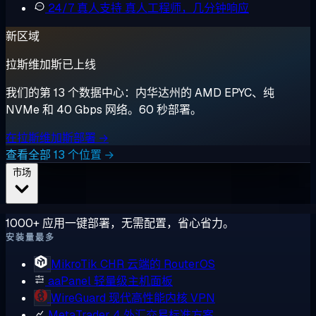
24/7 真人支持
真人工程师，几分钟响应
新区域
拉斯维加斯已上线
我们的第 13 个数据中心：内华达州的 AMD EPYC、纯
NVMe 和 40 Gbps 网络。60 秒部署。
在拉斯维加斯部署 →
查看全部 13 个位置 →
市场
1000+ 应用一键部署，无需配置，省心省力。
安装量最多
MikroTik CHR
云端的 RouterOS
aaPanel
轻量级主机面板
WireGuard
现代高性能内核 VPN
MetaTrader 4
外汇交易标准方案