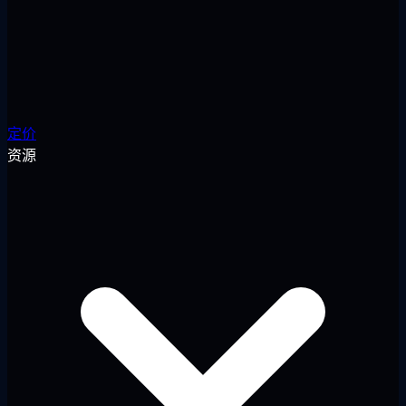
定价
资源