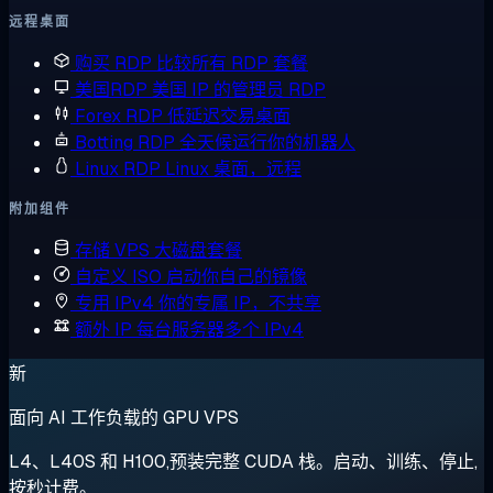
远程桌面
购买 RDP
比较所有 RDP 套餐
美国RDP
美国 IP 的管理员 RDP
Forex RDP
低延迟交易桌面
Botting RDP
全天候运行你的机器人
Linux RDP
Linux 桌面，远程
附加组件
存储 VPS
大磁盘套餐
自定义 ISO
启动你自己的镜像
专用 IPv4
你的专属 IP，不共享
额外 IP
每台服务器多个 IPv4
新
面向 AI 工作负载的 GPU VPS
L4、L40S 和 H100,预装完整 CUDA 栈。启动、训练、停止,
按秒计费。