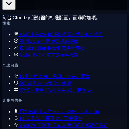
每台 Cloudzy 服务器的标准配置，而非附加项。
性能
AMD EPYC + DDR5
最新一代核心与内存
纯 NVMe 存储
绝无机械硬盘
10 Gbps Bandwidth
高吞吐套餐
KVM 虚拟化
真正的硬件隔离
全球网络
13个地点
北美、欧洲、中东、亚太
DDoS 防护
内置攻击缓解
IPv6 + 专用 IPv4
原生 v6，专属 v4
计费与信任
用加密货币支付
BTC、XMR、USDT 等
14 天退款
全额退款，无需理由
99.95% 正常运行 SLA
我们的正常运行承诺