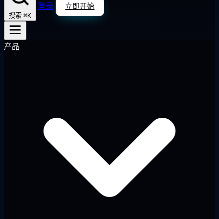
登录
立即开始
⌘K
搜索
产品