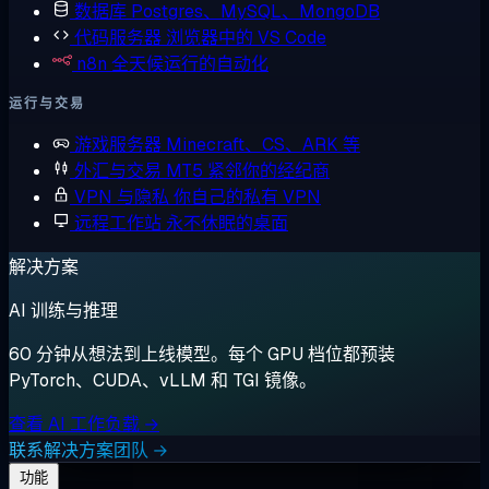
数据库
Postgres、MySQL、MongoDB
代码服务器
浏览器中的 VS Code
n8n
全天候运行的自动化
运行与交易
游戏服务器
Minecraft、CS、ARK 等
外汇与交易
MT5 紧邻你的经纪商
VPN 与隐私
你自己的私有 VPN
远程工作站
永不休眠的桌面
解决方案
AI 训练与推理
60 分钟从想法到上线模型。每个 GPU 档位都预装
PyTorch、CUDA、vLLM 和 TGI 镜像。
查看 AI 工作负载 →
联系解决方案团队 →
功能