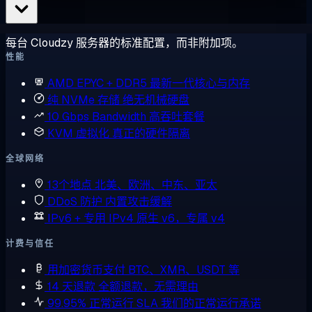
每台 Cloudzy 服务器的标准配置，而非附加项。
性能
AMD EPYC + DDR5
最新一代核心与内存
纯 NVMe 存储
绝无机械硬盘
10 Gbps Bandwidth
高吞吐套餐
KVM 虚拟化
真正的硬件隔离
全球网络
13个地点
北美、欧洲、中东、亚太
DDoS 防护
内置攻击缓解
IPv6 + 专用 IPv4
原生 v6，专属 v4
计费与信任
用加密货币支付
BTC、XMR、USDT 等
14 天退款
全额退款，无需理由
99.95% 正常运行 SLA
我们的正常运行承诺