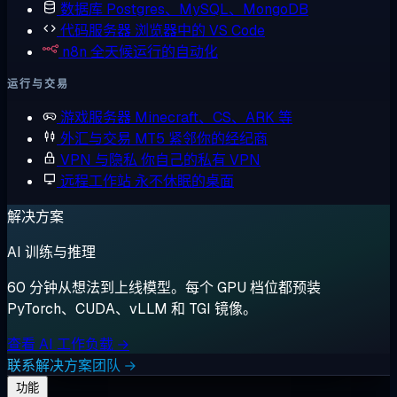
数据库
Postgres、MySQL、MongoDB
代码服务器
浏览器中的 VS Code
n8n
全天候运行的自动化
运行与交易
游戏服务器
Minecraft、CS、ARK 等
外汇与交易
MT5 紧邻你的经纪商
VPN 与隐私
你自己的私有 VPN
远程工作站
永不休眠的桌面
解决方案
AI 训练与推理
60 分钟从想法到上线模型。每个 GPU 档位都预装
PyTorch、CUDA、vLLM 和 TGI 镜像。
查看 AI 工作负载 →
联系解决方案团队 →
功能