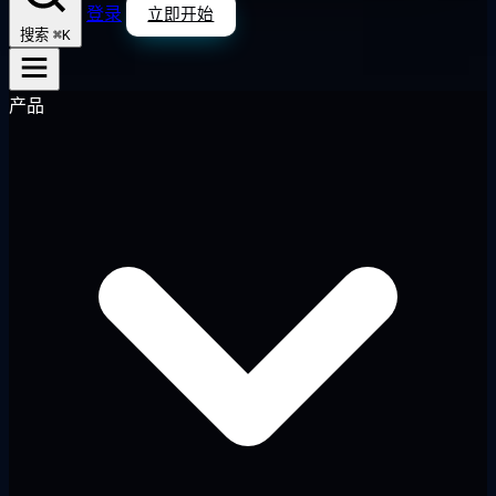
登录
立即开始
⌘K
搜索
产品