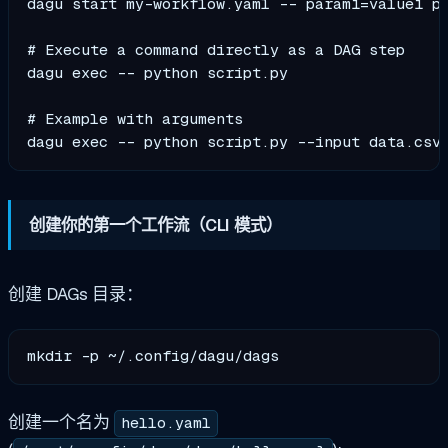
dagu start my-workflow.yaml -- param1=value1 pa
# Execute a command directly as a DAG step

dagu exec -- python script.py

# Example with arguments

创建你的第一个工作流（CLI 模式）
创建 DAGs 目录：
创建一个名为
hello.yaml