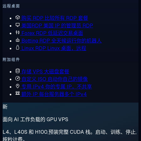
远程桌面
购买 RDP
比较所有 RDP 套餐
美国RDP
美国 IP 的管理员 RDP
Forex RDP
低延迟交易桌面
Botting RDP
全天候运行你的机器人
Linux RDP
Linux 桌面，远程
附加组件
存储 VPS
大磁盘套餐
自定义 ISO
启动你自己的镜像
专用 IPv4
你的专属 IP，不共享
额外 IP
每台服务器多个 IPv4
新
面向 AI 工作负载的 GPU VPS
L4、L40S 和 H100,预装完整 CUDA 栈。启动、训练、停止,
按秒计费。