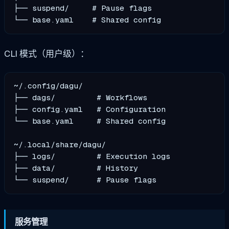
├── suspend/     # Pause flags

CLI 模式（用户级）：
~/.config/dagu/

├── dags/         # Workflows

├── config.yaml   # Configuration

└── base.yaml     # Shared config

~/.local/share/dagu/

├── logs/         # Execution logs

├── data/         # History

服务管理