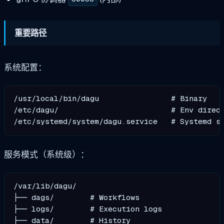
重要路径
系统配置：
/usr/local/bin/dagu                # Binary

/etc/dagu/                         # Env direct
服务模式（系统级）：
/var/lib/dagu/

├── dags/        # Workflows

├── logs/        # Execution logs

├── data/        # History
