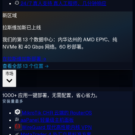
24/7 真人支持
真人工程师，几分钟响应
新区域
拉斯维加斯已上线
我们的第 13 个数据中心：内华达州的 AMD EPYC、纯
NVMe 和 40 Gbps 网络。60 秒部署。
在拉斯维加斯部署 →
查看全部 13 个位置 →
市场
1000+ 应用一键部署，无需配置，省心省力。
安装量最多
MikroTik CHR
云端的 RouterOS
aaPanel
轻量级主机面板
WireGuard
现代高性能内核 VPN
MetaTrader 4
外汇交易标准方案