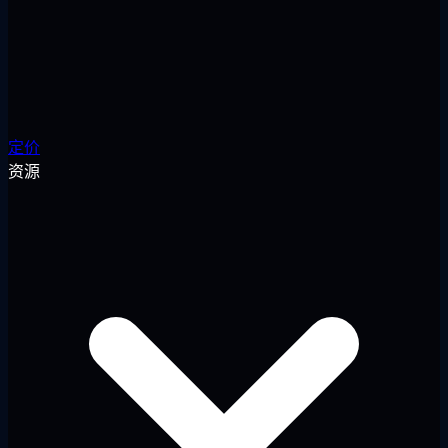
定价
资源