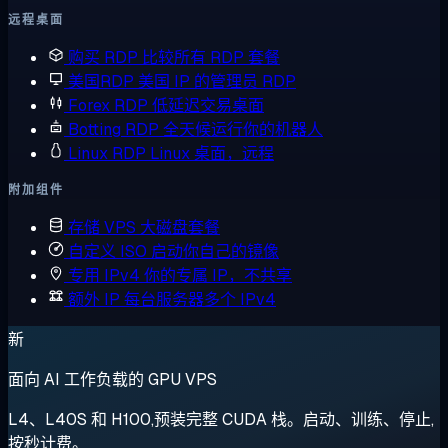
远程桌面
购买 RDP
比较所有 RDP 套餐
美国RDP
美国 IP 的管理员 RDP
Forex RDP
低延迟交易桌面
Botting RDP
全天候运行你的机器人
Linux RDP
Linux 桌面，远程
附加组件
存储 VPS
大磁盘套餐
自定义 ISO
启动你自己的镜像
专用 IPv4
你的专属 IP，不共享
额外 IP
每台服务器多个 IPv4
新
面向 AI 工作负载的 GPU VPS
L4、L40S 和 H100,预装完整 CUDA 栈。启动、训练、停止,
按秒计费。