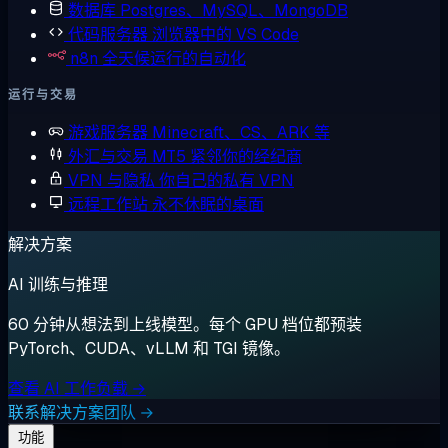
数据库
Postgres、MySQL、MongoDB
代码服务器
浏览器中的 VS Code
n8n
全天候运行的自动化
运行与交易
游戏服务器
Minecraft、CS、ARK 等
外汇与交易
MT5 紧邻你的经纪商
VPN 与隐私
你自己的私有 VPN
远程工作站
永不休眠的桌面
解决方案
AI 训练与推理
60 分钟从想法到上线模型。每个 GPU 档位都预装
PyTorch、CUDA、vLLM 和 TGI 镜像。
查看 AI 工作负载 →
联系解决方案团队 →
功能