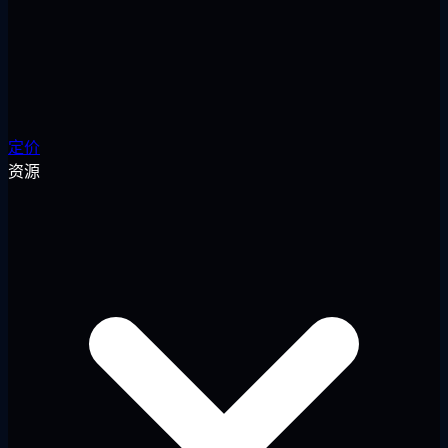
定价
资源