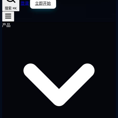
登录
立即开始
⌘K
搜索
产品