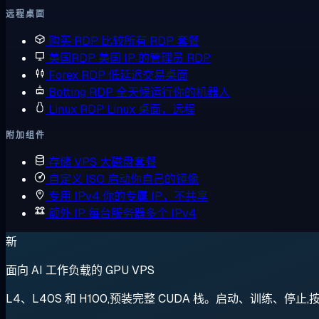
远程桌面
购买 RDP
比较所有 RDP 套餐
美国RDP
美国 IP 的管理员 RDP
Forex RDP
低延迟交易桌面
Botting RDP
全天候运行你的机器人
Linux RDP
Linux 桌面，远程
附加组件
存储 VPS
大磁盘套餐
自定义 ISO
启动你自己的镜像
专用 IPv4
你的专属 IP，不共享
额外 IP
每台服务器多个 IPv4
新
面向 AI 工作负载的 GPU VPS
L4、L40S 和 H100,预装完整 CUDA 栈。启动、训练、停止