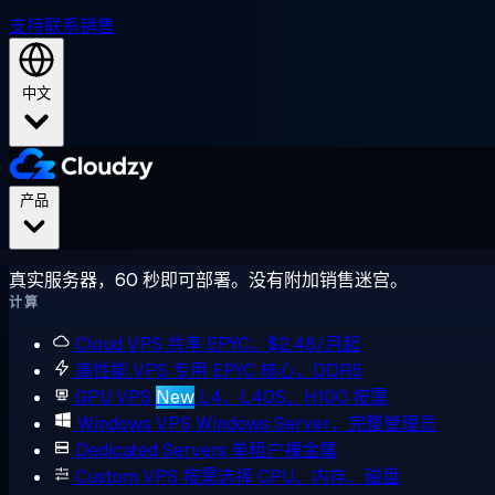
支持
联系销售
中文
产品
真实服务器，60 秒即可部署。没有附加销售迷宫。
计算
Cloud VPS
共享 EPYC，$2.48/月起
高性能 VPS
专用 EPYC 核心，DDR5
GPU VPS
New
L4、L40S、H100 按需
Windows VPS
Windows Server，完整管理员
Dedicated Servers
单租户裸金属
Custom VPS
按需选择 CPU、内存、磁盘