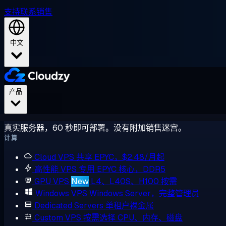
支持
联系销售
中文
产品
真实服务器，60 秒即可部署。没有附加销售迷宫。
计算
Cloud VPS
共享 EPYC，$2.48/月起
高性能 VPS
专用 EPYC 核心，DDR5
GPU VPS
New
L4、L40S、H100 按需
Windows VPS
Windows Server，完整管理员
Dedicated Servers
单租户裸金属
Custom VPS
按需选择 CPU、内存、磁盘