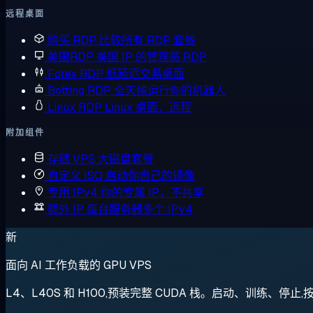
远程桌面
购买 RDP
比较所有 RDP 套餐
美国RDP
美国 IP 的管理员 RDP
Forex RDP
低延迟交易桌面
Botting RDP
全天候运行你的机器人
Linux RDP
Linux 桌面，远程
附加组件
存储 VPS
大磁盘套餐
自定义 ISO
启动你自己的镜像
专用 IPv4
你的专属 IP，不共享
额外 IP
每台服务器多个 IPv4
新
面向 AI 工作负载的 GPU VPS
L4、L40S 和 H100,预装完整 CUDA 栈。启动、训练、停止