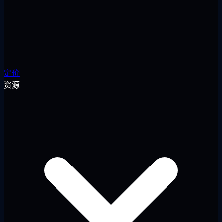
定价
资源