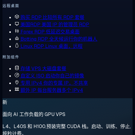
远程桌面
购买 RDP
比较所有 RDP 套餐
美国RDP
美国 IP 的管理员 RDP
Forex RDP
低延迟交易桌面
Botting RDP
全天候运行你的机器人
Linux RDP
Linux 桌面，远程
附加组件
存储 VPS
大磁盘套餐
自定义 ISO
启动你自己的镜像
专用 IPv4
你的专属 IP，不共享
额外 IP
每台服务器多个 IPv4
新
面向 AI 工作负载的 GPU VPS
L4、L40S 和 H100,预装完整 CUDA 栈。启动、训练、停止,
按秒计费。