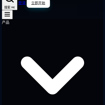
登录
立即开始
⌘K
搜索
产品