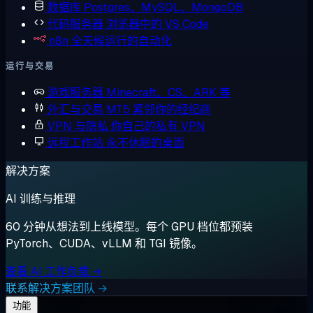
数据库
Postgres、MySQL、MongoDB
代码服务器
浏览器中的 VS Code
n8n
全天候运行的自动化
运行与交易
游戏服务器
Minecraft、CS、ARK 等
外汇与交易
MT5 紧邻你的经纪商
VPN 与隐私
你自己的私有 VPN
远程工作站
永不休眠的桌面
解决方案
AI 训练与推理
60 分钟从想法到上线模型。每个 GPU 档位都预装
PyTorch、CUDA、vLLM 和 TGI 镜像。
查看 AI 工作负载 →
联系解决方案团队 →
功能