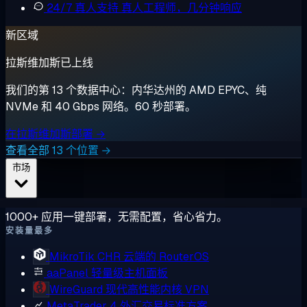
24/7 真人支持
真人工程师，几分钟响应
新区域
拉斯维加斯已上线
我们的第 13 个数据中心：内华达州的 AMD EPYC、纯
NVMe 和 40 Gbps 网络。60 秒部署。
在拉斯维加斯部署 →
查看全部 13 个位置 →
市场
1000+ 应用一键部署，无需配置，省心省力。
安装量最多
MikroTik CHR
云端的 RouterOS
aaPanel
轻量级主机面板
WireGuard
现代高性能内核 VPN
MetaTrader 4
外汇交易标准方案