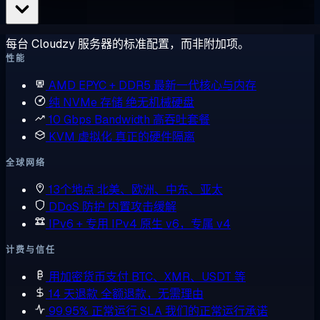
每台 Cloudzy 服务器的标准配置，而非附加项。
性能
AMD EPYC + DDR5
最新一代核心与内存
纯 NVMe 存储
绝无机械硬盘
10 Gbps Bandwidth
高吞吐套餐
KVM 虚拟化
真正的硬件隔离
全球网络
13个地点
北美、欧洲、中东、亚太
DDoS 防护
内置攻击缓解
IPv6 + 专用 IPv4
原生 v6，专属 v4
计费与信任
用加密货币支付
BTC、XMR、USDT 等
14 天退款
全额退款，无需理由
99.95% 正常运行 SLA
我们的正常运行承诺