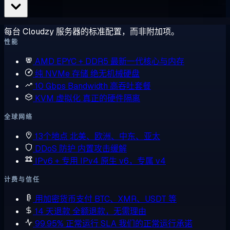
每台 Cloudzy 服务器的标准配置，而非附加项。
性能
AMD EPYC + DDR5
最新一代核心与内存
纯 NVMe 存储
绝无机械硬盘
10 Gbps Bandwidth
高吞吐套餐
KVM 虚拟化
真正的硬件隔离
全球网络
13个地点
北美、欧洲、中东、亚太
DDoS 防护
内置攻击缓解
IPv6 + 专用 IPv4
原生 v6，专属 v4
计费与信任
用加密货币支付
BTC、XMR、USDT 等
14 天退款
全额退款，无需理由
99.95% 正常运行 SLA
我们的正常运行承诺