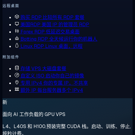
远程桌面
购买 RDP
比较所有 RDP 套餐
美国RDP
美国 IP 的管理员 RDP
Forex RDP
低延迟交易桌面
Botting RDP
全天候运行你的机器人
Linux RDP
Linux 桌面，远程
附加组件
存储 VPS
大磁盘套餐
自定义 ISO
启动你自己的镜像
专用 IPv4
你的专属 IP，不共享
额外 IP
每台服务器多个 IPv4
新
面向 AI 工作负载的 GPU VPS
L4、L40S 和 H100,预装完整 CUDA 栈。启动、训练、停止,
按秒计费。