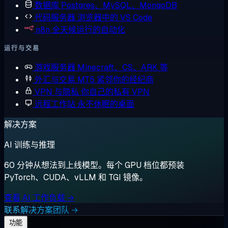
数据库
Postgres、MySQL、MongoDB
代码服务器
浏览器中的 VS Code
n8n
全天候运行的自动化
运行与交易
游戏服务器
Minecraft、CS、ARK 等
外汇与交易
MT5 紧邻你的经纪商
VPN 与隐私
你自己的私有 VPN
远程工作站
永不休眠的桌面
解决方案
AI 训练与推理
60 分钟从想法到上线模型。每个 GPU 档位都预装
PyTorch、CUDA、vLLM 和 TGI 镜像。
查看 AI 工作负载 →
联系解决方案团队 →
功能