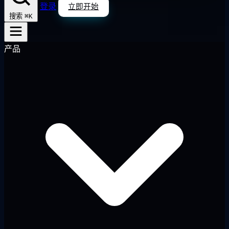
登录
立即开始
⌘K
搜索
产品