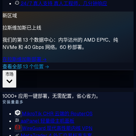
24/7 真人支持
真人工程师，几分钟响应
新区域
拉斯维加斯已上线
我们的第 13 个数据中心：内华达州的 AMD EPYC、纯
NVMe 和 40 Gbps 网络。60 秒部署。
在拉斯维加斯部署 →
查看全部 13 个位置 →
市场
1000+ 应用一键部署，无需配置，省心省力。
安装量最多
MikroTik CHR
云端的 RouterOS
aaPanel
轻量级主机面板
WireGuard
现代高性能内核 VPN
MetaTrader 4
外汇交易标准方案