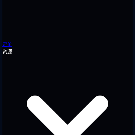
定价
资源