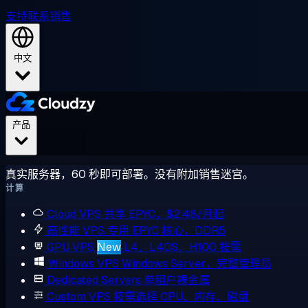
支持
联系销售
中文
产品
真实服务器，60 秒即可部署。没有附加销售迷宫。
计算
Cloud VPS
共享 EPYC，$2.48/月起
高性能 VPS
专用 EPYC 核心，DDR5
GPU VPS
New
L4、L40S、H100 按需
Windows VPS
Windows Server，完整管理员
Dedicated Servers
单租户裸金属
Custom VPS
按需选择 CPU、内存、磁盘