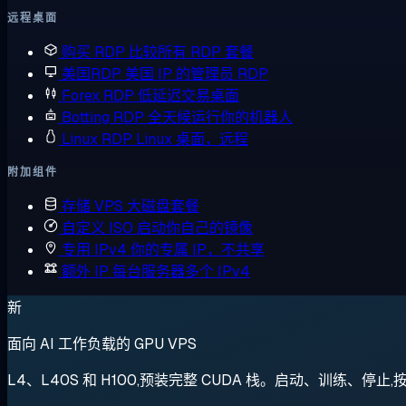
远程桌面
购买 RDP
比较所有 RDP 套餐
美国RDP
美国 IP 的管理员 RDP
Forex RDP
低延迟交易桌面
Botting RDP
全天候运行你的机器人
Linux RDP
Linux 桌面，远程
附加组件
存储 VPS
大磁盘套餐
自定义 ISO
启动你自己的镜像
专用 IPv4
你的专属 IP，不共享
额外 IP
每台服务器多个 IPv4
新
面向 AI 工作负载的 GPU VPS
L4、L40S 和 H100,预装完整 CUDA 栈。启动、训练、停止