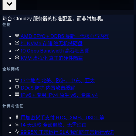
每台 Cloudzy 服务器的标准配置，而非附加项。
性能
AMD EPYC + DDR5
最新一代核心与内存
纯 NVMe 存储
绝无机械硬盘
10 Gbps Bandwidth
高吞吐套餐
KVM 虚拟化
真正的硬件隔离
全球网络
13个地点
北美、欧洲、中东、亚太
DDoS 防护
内置攻击缓解
IPv6 + 专用 IPv4
原生 v6，专属 v4
计费与信任
用加密货币支付
BTC、XMR、USDT 等
14 天退款
全额退款，无需理由
99.95% 正常运行 SLA
我们的正常运行承诺