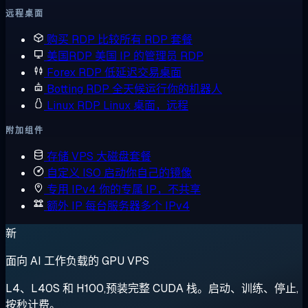
远程桌面
购买 RDP
比较所有 RDP 套餐
美国RDP
美国 IP 的管理员 RDP
Forex RDP
低延迟交易桌面
Botting RDP
全天候运行你的机器人
Linux RDP
Linux 桌面，远程
附加组件
存储 VPS
大磁盘套餐
自定义 ISO
启动你自己的镜像
专用 IPv4
你的专属 IP，不共享
额外 IP
每台服务器多个 IPv4
新
面向 AI 工作负载的 GPU VPS
L4、L40S 和 H100,预装完整 CUDA 栈。启动、训练、停止,
按秒计费。