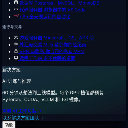
数据库
Postgres、MySQL、MongoDB
代码服务器
浏览器中的 VS Code
n8n
全天候运行的自动化
运行与交易
游戏服务器
Minecraft、CS、ARK 等
外汇与交易
MT5 紧邻你的经纪商
VPN 与隐私
你自己的私有 VPN
远程工作站
永不休眠的桌面
解决方案
AI 训练与推理
60 分钟从想法到上线模型。每个 GPU 档位都预装
PyTorch、CUDA、vLLM 和 TGI 镜像。
查看 AI 工作负载 →
联系解决方案团队 →
功能