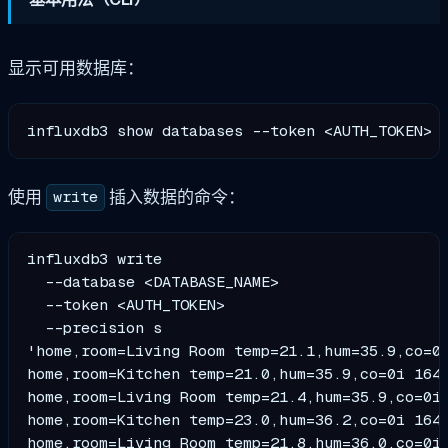
显示可用数据库：
使用
插入数据的命令：
write
influxdb3 write 

  --database <DATABASE_NAME> 

  --token <AUTH_TOKEN> 

  --precision s 

'home,room=Living Room temp=21.1,hum=35.9,co=0i
home,room=Kitchen temp=21.0,hum=35.9,co=0i 1641
home,room=Living Room temp=21.4,hum=35.9,co=0i 
home,room=Kitchen temp=23.0,hum=36.2,co=0i 1641
home,room=Living Room temp=21.8,hum=36.0,co=0i 