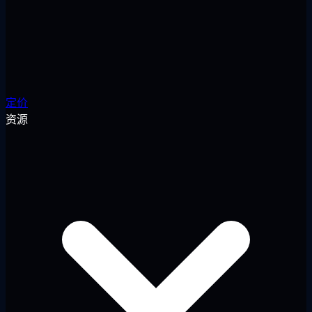
定价
资源