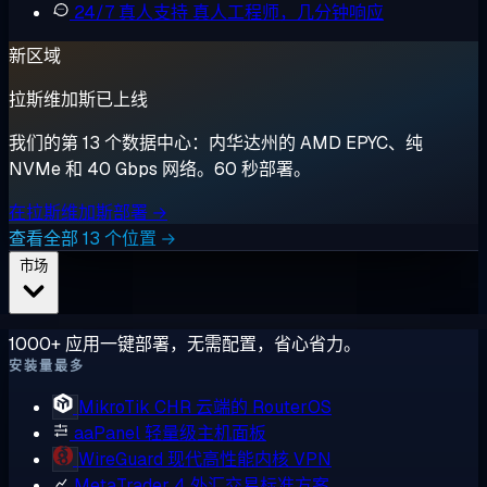
24/7 真人支持
真人工程师，几分钟响应
新区域
拉斯维加斯已上线
我们的第 13 个数据中心：内华达州的 AMD EPYC、纯
NVMe 和 40 Gbps 网络。60 秒部署。
在拉斯维加斯部署 →
查看全部 13 个位置 →
市场
1000+ 应用一键部署，无需配置，省心省力。
安装量最多
MikroTik CHR
云端的 RouterOS
aaPanel
轻量级主机面板
WireGuard
现代高性能内核 VPN
MetaTrader 4
外汇交易标准方案