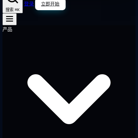
登录
立即开始
⌘K
搜索
产品