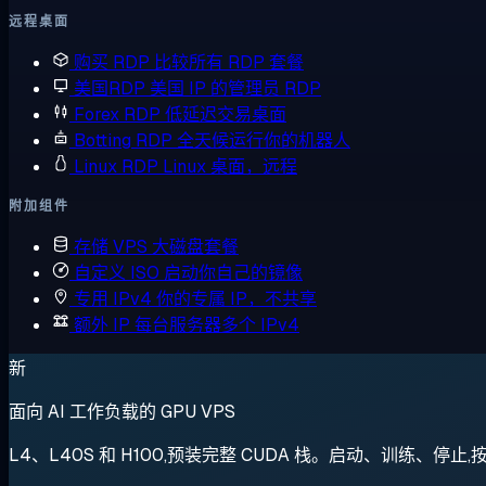
远程桌面
购买 RDP
比较所有 RDP 套餐
美国RDP
美国 IP 的管理员 RDP
Forex RDP
低延迟交易桌面
Botting RDP
全天候运行你的机器人
Linux RDP
Linux 桌面，远程
附加组件
存储 VPS
大磁盘套餐
自定义 ISO
启动你自己的镜像
专用 IPv4
你的专属 IP，不共享
额外 IP
每台服务器多个 IPv4
新
面向 AI 工作负载的 GPU VPS
L4、L40S 和 H100,预装完整 CUDA 栈。启动、训练、停止