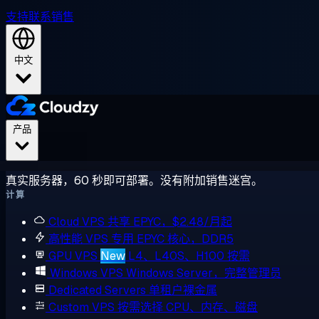
支持
联系销售
中文
产品
真实服务器，60 秒即可部署。没有附加销售迷宫。
计算
Cloud VPS
共享 EPYC，$2.48/月起
高性能 VPS
专用 EPYC 核心，DDR5
GPU VPS
New
L4、L40S、H100 按需
Windows VPS
Windows Server，完整管理员
Dedicated Servers
单租户裸金属
Custom VPS
按需选择 CPU、内存、磁盘