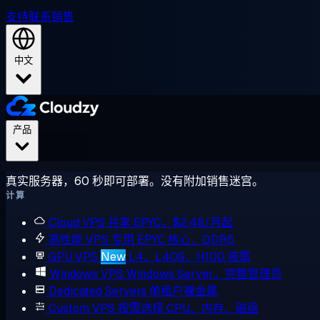
支持
联系销售
中文
产品
真实服务器，60 秒即可部署。没有附加销售迷宫。
计算
Cloud VPS
共享 EPYC，$2.48/月起
高性能 VPS
专用 EPYC 核心，DDR5
GPU VPS
New
L4、L40S、H100 按需
Windows VPS
Windows Server，完整管理员
Dedicated Servers
单租户裸金属
Custom VPS
按需选择 CPU、内存、磁盘