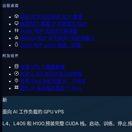
远程桌面
购买 RDP
比较所有 RDP 套餐
美国RDP
美国 IP 的管理员 RDP
Forex RDP
低延迟交易桌面
Botting RDP
全天候运行你的机器人
Linux RDP
Linux 桌面，远程
附加组件
存储 VPS
大磁盘套餐
自定义 ISO
启动你自己的镜像
专用 IPv4
你的专属 IP，不共享
额外 IP
每台服务器多个 IPv4
新
面向 AI 工作负载的 GPU VPS
L4、L40S 和 H100,预装完整 CUDA 栈。启动、训练、停止