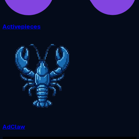
Activepieces
AdClaw