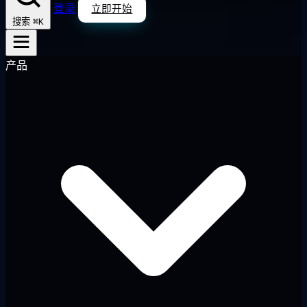
登录
立即开始
⌘K
搜索
产品