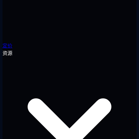
定价
资源