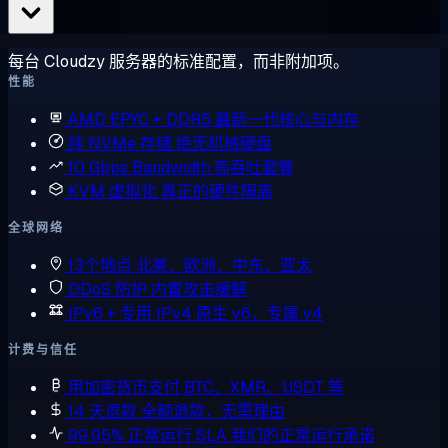
每台 Cloudzy 服务器的标准配置，而非附加项。
性能
AMD EPYC + DDR5
最新一代核心与内存
纯 NVMe 存储
绝无机械硬盘
10 Gbps Bandwidth
高吞吐套餐
KVM 虚拟化
真正的硬件隔离
全球网络
13个地点
北美、欧洲、中东、亚太
DDoS 防护
内置攻击缓解
IPv6 + 专用 IPv4
原生 v6，专属 v4
计费与信任
用加密货币支付
BTC、XMR、USDT 等
14 天退款
全额退款，无需理由
99.95% 正常运行 SLA
我们的正常运行承诺