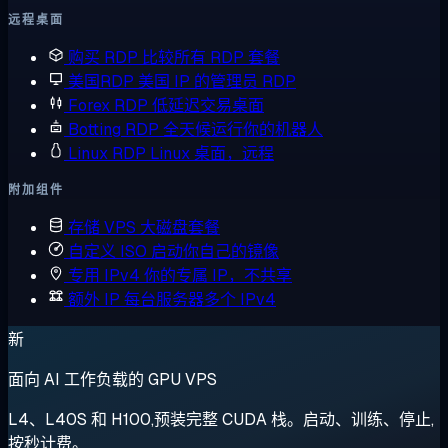
远程桌面
购买 RDP
比较所有 RDP 套餐
美国RDP
美国 IP 的管理员 RDP
Forex RDP
低延迟交易桌面
Botting RDP
全天候运行你的机器人
Linux RDP
Linux 桌面，远程
附加组件
存储 VPS
大磁盘套餐
自定义 ISO
启动你自己的镜像
专用 IPv4
你的专属 IP，不共享
额外 IP
每台服务器多个 IPv4
新
面向 AI 工作负载的 GPU VPS
L4、L40S 和 H100,预装完整 CUDA 栈。启动、训练、停止,
按秒计费。