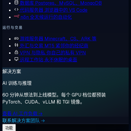
数据库
Postgres、MySQL、MongoDB
代码服务器
浏览器中的 VS Code
n8n
全天候运行的自动化
运行与交易
游戏服务器
Minecraft、CS、ARK 等
外汇与交易
MT5 紧邻你的经纪商
VPN 与隐私
你自己的私有 VPN
远程工作站
永不休眠的桌面
解决方案
AI 训练与推理
60 分钟从想法到上线模型。每个 GPU 档位都预装
PyTorch、CUDA、vLLM 和 TGI 镜像。
查看 AI 工作负载 →
联系解决方案团队 →
功能