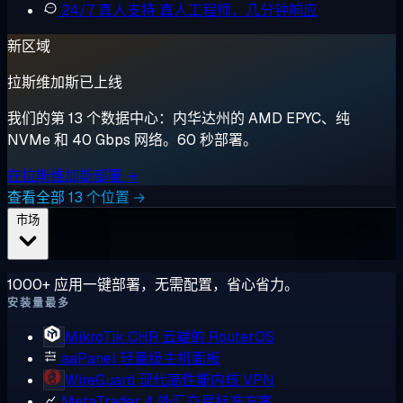
24/7 真人支持
真人工程师，几分钟响应
新区域
拉斯维加斯已上线
我们的第 13 个数据中心：内华达州的 AMD EPYC、纯
NVMe 和 40 Gbps 网络。60 秒部署。
在拉斯维加斯部署 →
查看全部 13 个位置 →
市场
1000+ 应用一键部署，无需配置，省心省力。
安装量最多
MikroTik CHR
云端的 RouterOS
aaPanel
轻量级主机面板
WireGuard
现代高性能内核 VPN
MetaTrader 4
外汇交易标准方案