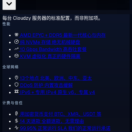
每台 Cloudzy 服务器的标准配置，而非附加项。
性能
AMD EPYC + DDR5
最新一代核心与内存
纯 NVMe 存储
绝无机械硬盘
10 Gbps Bandwidth
高吞吐套餐
KVM 虚拟化
真正的硬件隔离
全球网络
13个地点
北美、欧洲、中东、亚太
DDoS 防护
内置攻击缓解
IPv6 + 专用 IPv4
原生 v6，专属 v4
计费与信任
用加密货币支付
BTC、XMR、USDT 等
14 天退款
全额退款，无需理由
99.95% 正常运行 SLA
我们的正常运行承诺