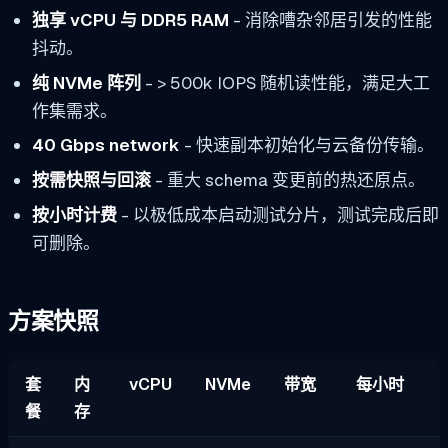
独享 vCPU 与 DDR5 RAM
- 消除嘈杂邻居引发的性能
抖动。
纯 NVMe 阵列
- > 500k IOPS 随机读性能，满足大工
作集需求。
40 Gbps network
- 快速副本初始化与云备份传输。
按需快照与回滚
- 重大 schema 变更前的热还原点。
按小时计费
- 以极低成本启动测试分片，测试完成后即
可删除。
方案快照
套
内
vCPU
NVMe
带宽
每小时
餐
存