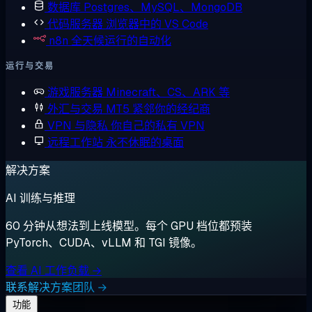
数据库
Postgres、MySQL、MongoDB
代码服务器
浏览器中的 VS Code
n8n
全天候运行的自动化
运行与交易
游戏服务器
Minecraft、CS、ARK 等
外汇与交易
MT5 紧邻你的经纪商
VPN 与隐私
你自己的私有 VPN
远程工作站
永不休眠的桌面
解决方案
AI 训练与推理
60 分钟从想法到上线模型。每个 GPU 档位都预装
PyTorch、CUDA、vLLM 和 TGI 镜像。
查看 AI 工作负载 →
联系解决方案团队 →
功能