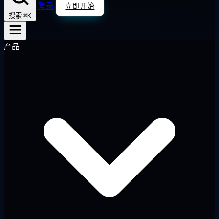
登录
立即开始
⌘K
搜索
产品