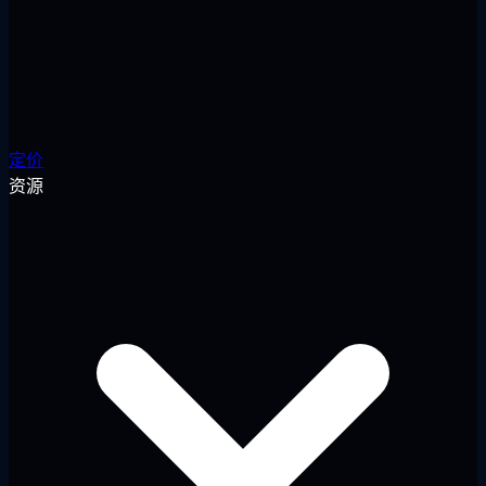
定价
资源