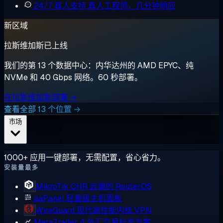
24/7 真人支持
真人工程师，几分钟响应
新区域
拉斯维加斯已上线
我们的第 13 个数据中心：内华达州的 AMD EPYC、纯
NVMe 和 40 Gbps 网络。60 秒部署。
在拉斯维加斯部署 →
查看全部 13 个位置 →
市场
1000+ 应用一键部署，无需配置，省心省力。
安装量最多
MikroTik CHR
云端的 RouterOS
aaPanel
轻量级主机面板
WireGuard
现代高性能内核 VPN
MetaTrader 4
外汇交易标准方案