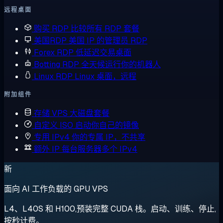
远程桌面
购买 RDP
比较所有 RDP 套餐
美国RDP
美国 IP 的管理员 RDP
Forex RDP
低延迟交易桌面
Botting RDP
全天候运行你的机器人
Linux RDP
Linux 桌面，远程
附加组件
存储 VPS
大磁盘套餐
自定义 ISO
启动你自己的镜像
专用 IPv4
你的专属 IP，不共享
额外 IP
每台服务器多个 IPv4
新
面向 AI 工作负载的 GPU VPS
L4、L40S 和 H100,预装完整 CUDA 栈。启动、训练、停止,
按秒计费。