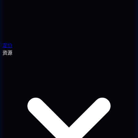
定价
资源