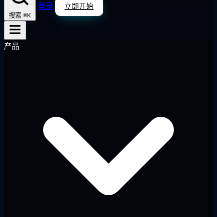
登录
立即开始
⌘K
搜索
产品