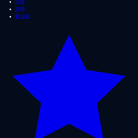
伦敦
迪拜
新加坡