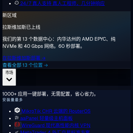
24/7 真人支持
真人工程师，几分钟响应
新区域
拉斯维加斯已上线
我们的第 13 个数据中心：内华达州的 AMD EPYC、纯
NVMe 和 40 Gbps 网络。60 秒部署。
在拉斯维加斯部署 →
查看全部 13 个位置 →
市场
1000+ 应用一键部署，无需配置，省心省力。
安装量最多
MikroTik CHR
云端的 RouterOS
aaPanel
轻量级主机面板
WireGuard
现代高性能内核 VPN
MetaTrader 4
外汇交易标准方案