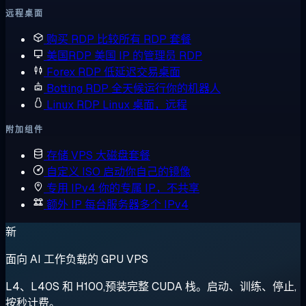
远程桌面
购买 RDP
比较所有 RDP 套餐
美国RDP
美国 IP 的管理员 RDP
Forex RDP
低延迟交易桌面
Botting RDP
全天候运行你的机器人
Linux RDP
Linux 桌面，远程
附加组件
存储 VPS
大磁盘套餐
自定义 ISO
启动你自己的镜像
专用 IPv4
你的专属 IP，不共享
额外 IP
每台服务器多个 IPv4
新
面向 AI 工作负载的 GPU VPS
L4、L40S 和 H100,预装完整 CUDA 栈。启动、训练、停止,
按秒计费。