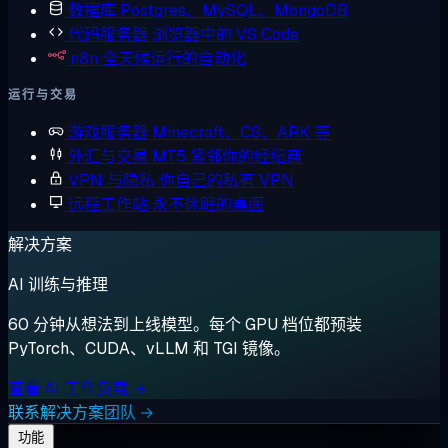
数据库
Postgres、MySQL、MongoDB
代码服务器
浏览器中的 VS Code
n8n
全天候运行的自动化
运行与交易
游戏服务器
Minecraft、CS、ARK 等
外汇与交易
MT5 紧邻你的经纪商
VPN 与隐私
你自己的私有 VPN
远程工作站
永不休眠的桌面
解决方案
AI 训练与推理
60 分钟从想法到上线模型。每个 GPU 档位都预装
PyTorch、CUDA、vLLM 和 TGI 镜像。
查看 AI 工作负载 →
联系解决方案团队 →
功能