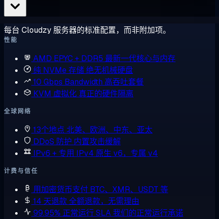
每台 Cloudzy 服务器的标准配置，而非附加项。
性能
AMD EPYC + DDR5
最新一代核心与内存
纯 NVMe 存储
绝无机械硬盘
10 Gbps Bandwidth
高吞吐套餐
KVM 虚拟化
真正的硬件隔离
全球网络
13个地点
北美、欧洲、中东、亚太
DDoS 防护
内置攻击缓解
IPv6 + 专用 IPv4
原生 v6，专属 v4
计费与信任
用加密货币支付
BTC、XMR、USDT 等
14 天退款
全额退款，无需理由
99.95% 正常运行 SLA
我们的正常运行承诺