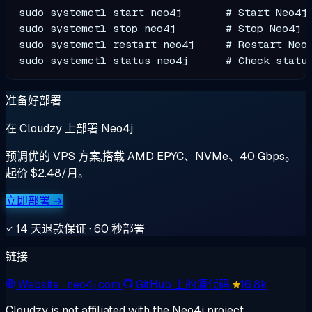
sudo systemctl start neo4j       # Start Neo4j

sudo systemctl stop neo4j        # Stop Neo4j

sudo systemctl restart neo4j     # Restart Neo4
准备好部署
在 Cloudzy 上部署 Neo4j
预调优的 VPS 方案,搭载 AMD EPYC、NVMe、40 Gbps。
起价 $2.48/月。
立即部署 →
14 天退款保证 · 60 秒部署
链接
Website
· neo4j.com
GitHub 上的源代码
16.8k
Cloudzy is not affiliated with the Neo4j project.