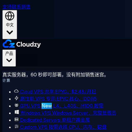
支持
联系销售
中文
产品
真实服务器，60 秒即可部署。没有附加销售迷宫。
计算
Cloud VPS
共享 EPYC，$2.48/月起
高性能 VPS
专用 EPYC 核心，DDR5
GPU VPS
New
L4、L40S、H100 按需
Windows VPS
Windows Server，完整管理员
Dedicated Servers
单租户裸金属
Custom VPS
按需选择 CPU、内存、磁盘