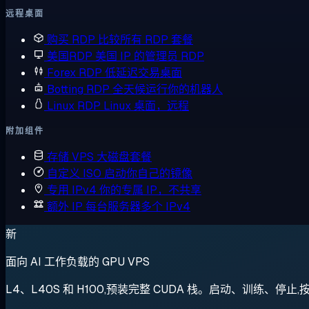
远程桌面
购买 RDP
比较所有 RDP 套餐
美国RDP
美国 IP 的管理员 RDP
Forex RDP
低延迟交易桌面
Botting RDP
全天候运行你的机器人
Linux RDP
Linux 桌面，远程
附加组件
存储 VPS
大磁盘套餐
自定义 ISO
启动你自己的镜像
专用 IPv4
你的专属 IP，不共享
额外 IP
每台服务器多个 IPv4
新
面向 AI 工作负载的 GPU VPS
L4、L40S 和 H100,预装完整 CUDA 栈。启动、训练、停止