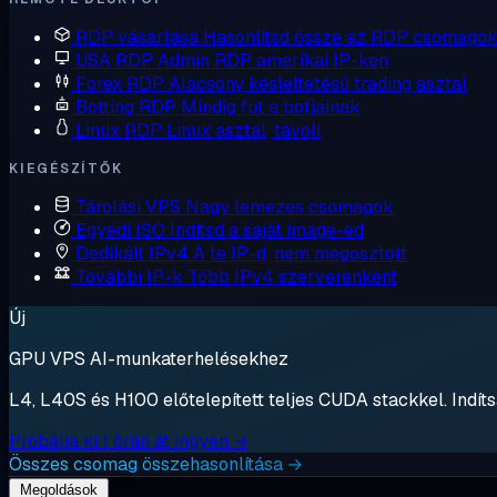
RDP vásárlása
Hasonlítsd össze az RDP csomagok
USA RDP
Admin RDP amerikai IP-ken
Forex RDP
Alacsony késleltetésű trading asztal
Botting RDP
Mindig fut a botjainak
Linux RDP
Linux asztal, távoli
KIEGÉSZÍTŐK
Tárolási VPS
Nagy lemezes csomagok
Egyedi ISO
Indítsd a saját image-ed
Dedikált IPv4
A te IP-d, nem megosztott
További IP-k
Több IPv4 szerverenként
Új
GPU VPS AI-munkaterhelésekhez
L4, L40S és H100 előtelepített teljes CUDA stackkel. Indítsa
Próbálja ki 1 órán át ingyen →
Összes csomag összehasonlítása →
Megoldások