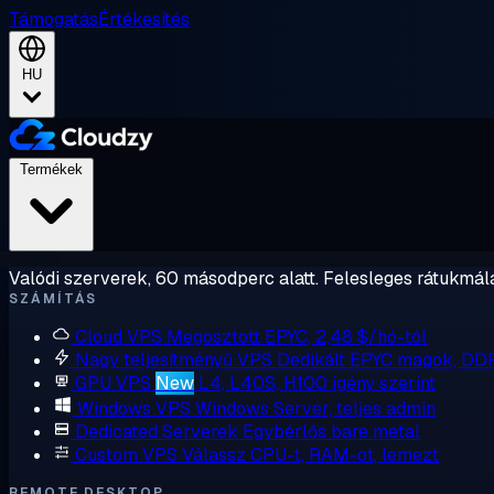
Támogatás
Értékesítés
HU
Termékek
Valódi szerverek, 60 másodperc alatt. Felesleges rátukmálá
SZÁMÍTÁS
Cloud VPS
Megosztott EPYC, 2,48 $/hó-tól
Nagy teljesítményű VPS
Dedikált EPYC magok, DD
GPU VPS
New
L4, L40S, H100 igény szerint
Windows VPS
Windows Server, teljes admin
Dedicated Serverek
Egybérlős bare metal
Custom VPS
Válassz CPU-t, RAM-ot, lemezt
REMOTE DESKTOP