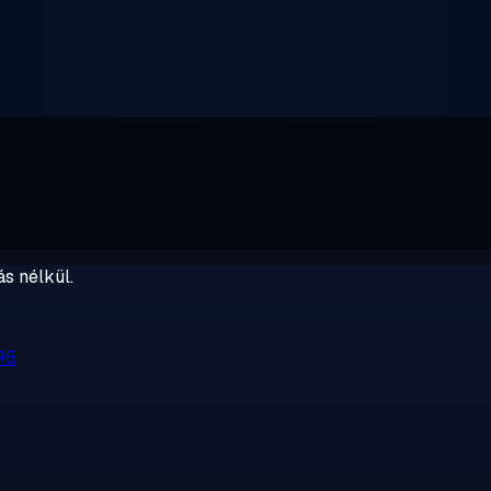
s nélkül.
R5