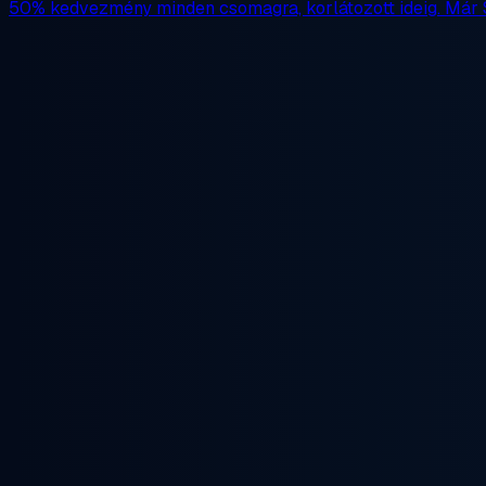
50% kedvezmény
minden csomagra, korlátozott ideig. Már