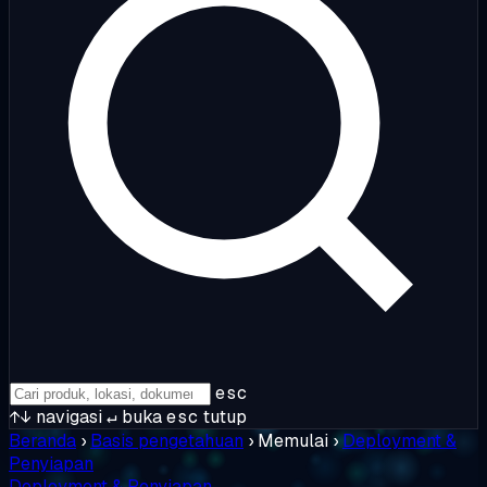
esc
↑↓
navigasi
↵
buka
esc
tutup
Beranda
›
Basis pengetahuan
›
Memulai
›
Deployment &
Penyiapan
Deployment & Penyiapan