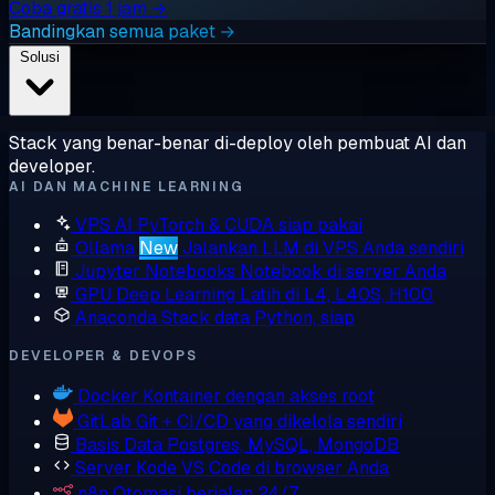
Coba gratis 1 jam →
Bandingkan semua paket →
Solusi
Stack yang benar-benar di-deploy oleh pembuat AI dan
developer.
AI DAN MACHINE LEARNING
VPS AI
PyTorch & CUDA siap pakai
Ollama
New
Jalankan LLM di VPS Anda sendiri
Jupyter Notebooks
Notebook di server Anda
GPU Deep Learning
Latih di L4, L40S, H100
Anaconda
Stack data Python, siap
DEVELOPER & DEVOPS
Docker
Kontainer dengan akses root
GitLab
Git + CI/CD yang dikelola sendiri
Basis Data
Postgres, MySQL, MongoDB
Server Kode
VS Code di browser Anda
n8n
Otomasi berjalan 24/7