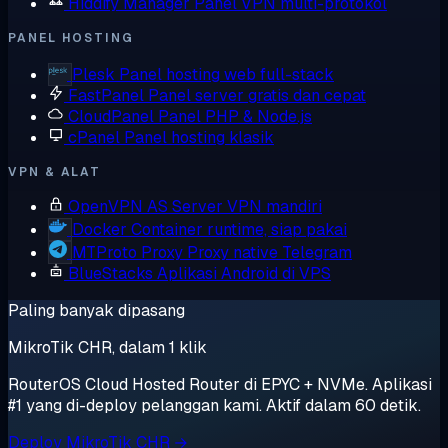
Hiddify Manager
Panel VPN multi-protokol
PANEL HOSTING
Plesk
Panel hosting web full-stack
FastPanel
Panel server gratis dan cepat
CloudPanel
Panel PHP & Node.js
cPanel
Panel hosting klasik
VPN & ALAT
OpenVPN AS
Server VPN mandiri
Docker
Container runtime, siap pakai
MTProto Proxy
Proxy native Telegram
BlueStacks
Aplikasi Android di VPS
Paling banyak dipasang
MikroTik CHR, dalam 1 klik
RouterOS Cloud Hosted Router di EPYC + NVMe. Aplikasi
#1 yang di-deploy pelanggan kami. Aktif dalam 60 detik.
Deploy MikroTik CHR →