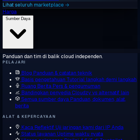
Lihat seluruh marketplace →
Harga
Sumber Daya
Panduan dan tim di balik cloud independen.
PELAJARI
Blog
Panduan & catatan teknik
Basis pengetahuan
Tutorial langkah demi langkah
Ruang Berita
Pers & pengumuman
Bandingkan penyedia
Cloudzy vs alternatif lain
Semua sumber daya
Panduan, dokumen, alat,
berita
ALAT & KEPERCAYAAN
Kaca Reflektif
Uji jaringan kami dari IP Anda
Status layanan
Uptime waktu nyata