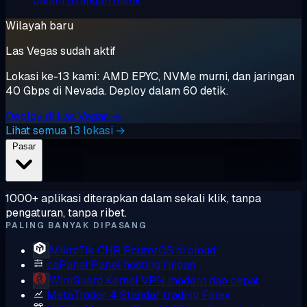
dalam hitungan menit
Wilayah baru
Las Vegas sudah aktif
Lokasi ke-13 kami: AMD EPYC, NVMe murni, dan jaringan
40 Gbps di Nevada. Deploy dalam 60 detik.
Deploy di Las Vegas →
Lihat semua 13 lokasi →
Pasar
1000+ aplikasi diterapkan dalam sekali klik, tanpa
pengaturan, tanpa ribet.
PALING BANYAK DIPASANG
MikroTik CHR
RouterOS di cloud
aaPanel
Panel hosting ringan
WireGuard
Kernel VPN modern dan cepat
MetaTrader 4
Standar trading Forex