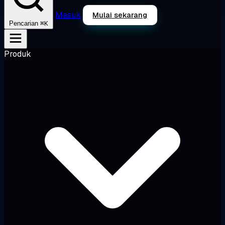
Masuk
Mulai sekarang
⌘K
Pencarian
Produk