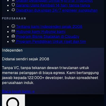
Ulasan pelanggan
Dinilai 4,6/5 di Trustpilot
Garansi Uang Kembali
14 hari, tanpa tanya
Dapatkan dukungan
24/7, engineer sungguhan
PERUSAHAAN
Tentang kami
Independen sejak 2008
Hubungi kami
Hubungi kami
Program Bisnis
Skalakan di Cloudzy
Program Pendidikan
Untuk riset dan tim
Independen
Didanai sendiri sejak 2008
Tanpa VC, tanpa tekanan dewan triwulanan untuk
memeras pelanggan di biaya egress. Kami bertanggung
jawab kepada 122.000+ developer, bukan spreadsheet
perusahaan induk.
Baca kisah kami →