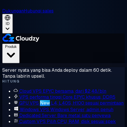
Dukungan
Hubungi sales
ID
Produk
Server nyata yang bisa Anda deploy dalam 60 detik.
Tanpa labirin upsell.
HITUNG
Cloud VPS
EPYC bersama, dari $2,48/bln
VPS performa tinggi
Core EPYC khusus, DDR5
GPU VPS
New
L4, L40S, H100 sesuai permintaan
Windows VPS
Windows Server, admin penuh
Dedicated Server
Bare metal satu penyewa
Custom VPS
Pilih CPU, RAM, disk sesuai spek