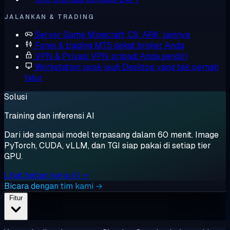
JALANKAN & TRADING
Server Game
Minecraft, CS, ARK, lainnya
Forex & trading
MT5 dekat broker Anda
VPN & Privasi
VPN pribadi Anda sendiri
Workstation jarak jauh
Desktop yang tak pernah
tidur
Solusi
Training dan inferensi AI
Dari ide sampai model terpasang dalam 60 menit. Image
PyTorch, CUDA, vLLM, dan TGI siap pakai di setiap tier
GPU.
Lihat beban kerja AI →
Bicara dengan tim kami →
Fitur