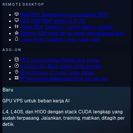
REMOTE DESKTOP
Beli RDP
Bandingkan semua paket RDP
USA RDP
RDP admin di IP AS
Forex RDP
Desktop trading latensi rendah
Botting RDP
Aktif terus untuk menjalankan bot
Linux RDP
Desktop Linux, jarak jauh
ADD-ON
VPS Penyimpanan
Paket disk besar
Custom ISO
Boot image Anda sendiri
IPv4 Khusus
IP Anda, tidak dibagi
IP tambahan
Beberapa IPv4 per server
Baru
GPU VPS untuk beban kerja AI
L4, L40S, dan H100 dengan stack CUDA lengkap yang
sudah terpasang. Jalankan, training, matikan, ditagih per
detik.