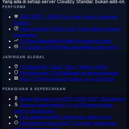
Yang ada di setiap server Cloudzy. Standar, bukan add-on.
PERFORMA
AMD EPYC + DDR5
Core dan memori generasi
terbaru
Penyimpanan NVMe murni
Tanpa disk mekanis,
selamanya
10 Gbps Bandwidth
Paket throughput tinggi
Virtualisasi KVM
Isolasi perangkat keras sejati
JARINGAN GLOBAL
13 Lokasi
NA, Eropa, Timur Tengah, APAC
Perlindungan DDoS
Mitigasi serangan bawaan
IPv6 + IPv4 khusus
v6 native, v4 milik Anda
PENAGIHAN & KEPERCAYAAN
Bayar dengan kripto
BTC, XMR, USDT, dan lainnya
Garansi uang kembali 14 hari
Pengembalian
penuh, tanpa tanya
SLA uptime 99,95%
Komitmen uptime kami
Dukungan manusia 24/7
Engineer sungguhan,