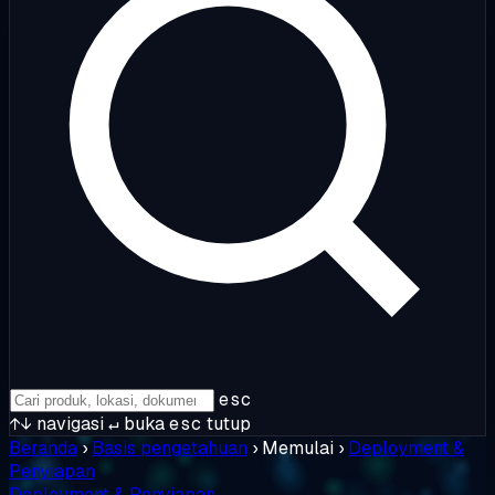
esc
↑↓
navigasi
↵
buka
esc
tutup
Beranda
›
Basis pengetahuan
›
Memulai
›
Deployment &
Penyiapan
Deployment & Penyiapan