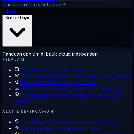
Lihat seluruh marketplace →
Harga
Sumber Daya
Panduan dan tim di balik cloud independen.
PELAJARI
Blog
Panduan & catatan teknik
Basis pengetahuan
Tutorial langkah demi langkah
Ruang Berita
Pers & pengumuman
Bandingkan penyedia
Cloudzy vs alternatif lain
Semua sumber daya
Panduan, dokumen, alat,
berita
ALAT & KEPERCAYAAN
Kaca Reflektif
Uji jaringan kami dari IP Anda
Status layanan
Uptime waktu nyata