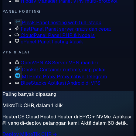
Hiddify Manager
Panel VPN multi-protokol
PANEL HOSTING
Plesk
Panel hosting web full-stack
FastPanel
Panel server gratis dan cepat
CloudPanel
Panel PHP & Node.js
cPanel
Panel hosting klasik
VPN & ALAT
OpenVPN AS
Server VPN mandiri
Docker
Container runtime, siap pakai
MTProto Proxy
Proxy native Telegram
BlueStacks
Aplikasi Android di VPS
Paling banyak dipasang
MikroTik CHR, dalam 1 klik
RouterOS Cloud Hosted Router di EPYC + NVMe. Aplikasi
#1 yang di-deploy pelanggan kami. Aktif dalam 60 detik.
Deploy MikroTik CHR →