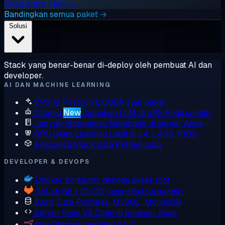
Coba gratis 1 jam →
Bandingkan semua paket →
Solusi
Stack yang benar-benar di-deploy oleh pembuat AI dan
developer.
AI DAN MACHINE LEARNING
VPS AI
PyTorch & CUDA siap pakai
Ollama
New
Jalankan LLM di VPS Anda sendiri
Jupyter Notebooks
Notebook di server Anda
GPU Deep Learning
Latih di L4, L40S, H100
Anaconda
Stack data Python, siap
DEVELOPER & DEVOPS
Docker
Kontainer dengan akses root
GitLab
Git + CI/CD yang dikelola sendiri
Basis Data
Postgres, MySQL, MongoDB
Server Kode
VS Code di browser Anda
n8n
Otomasi berjalan 24/7