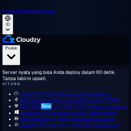
Dukungan
Hubungi sales
ID
Produk
Server nyata yang bisa Anda deploy dalam 60 detik.
Tanpa labirin upsell.
HITUNG
Cloud VPS
EPYC bersama, dari $2,48/bln
VPS performa tinggi
Core EPYC khusus, DDR5
GPU VPS
New
L4, L40S, H100 sesuai permintaan
Windows VPS
Windows Server, admin penuh
Dedicated Server
Bare metal satu penyewa
Custom VPS
Pilih CPU, RAM, disk sesuai spek