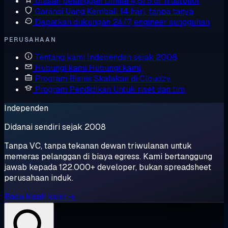
Ulasan pelanggan
Dinilai 4,6/5 di Trustpilot
Garansi Uang Kembali
14 hari, tanpa tanya
Dapatkan dukungan
24/7, engineer sungguhan
PERUSAHAAN
Tentang kami
Independen sejak 2008
Hubungi kami
Hubungi kami
Program Bisnis
Skalakan di Cloudzy
Program Pendidikan
Untuk riset dan tim
Independen
Didanai sendiri sejak 2008
Tanpa VC, tanpa tekanan dewan triwulanan untuk
memeras pelanggan di biaya egress. Kami bertanggung
jawab kepada 122.000+ developer, bukan spreadsheet
perusahaan induk.
Baca kisah kami →