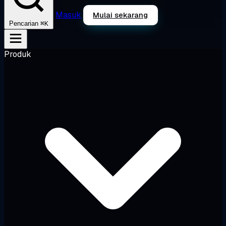
Masuk
Mulai sekarang
⌘K
Pencarian
Produk