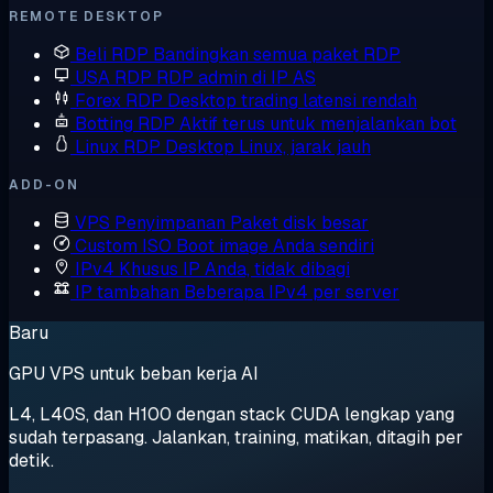
REMOTE DESKTOP
Beli RDP
Bandingkan semua paket RDP
USA RDP
RDP admin di IP AS
Forex RDP
Desktop trading latensi rendah
Botting RDP
Aktif terus untuk menjalankan bot
Linux RDP
Desktop Linux, jarak jauh
ADD-ON
VPS Penyimpanan
Paket disk besar
Custom ISO
Boot image Anda sendiri
IPv4 Khusus
IP Anda, tidak dibagi
IP tambahan
Beberapa IPv4 per server
Baru
GPU VPS untuk beban kerja AI
L4, L40S, dan H100 dengan stack CUDA lengkap yang
sudah terpasang. Jalankan, training, matikan, ditagih per
detik.