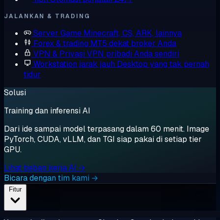
JALANKAN & TRADING
Server Game
Minecraft, CS, ARK, lainnya
Forex & trading
MT5 dekat broker Anda
VPN & Privasi
VPN pribadi Anda sendiri
Workstation jarak jauh
Desktop yang tak pernah
tidur
Solusi
Training dan inferensi AI
Dari ide sampai model terpasang dalam 60 menit. Image
PyTorch, CUDA, vLLM, dan TGI siap pakai di setiap tier
GPU.
Lihat beban kerja AI →
Bicara dengan tim kami →
Fitur