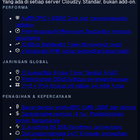
Yang ada di setiap server Cloudzy. Standar, bukan add-on.
PERFORMA
AMD EPYC + DDR5
Core dan memori generasi
terbaru
Penyimpanan NVMe murni
Tanpa disk mekanis,
selamanya
10 Gbps Bandwidth
Paket throughput tinggi
Virtualisasi KVM
Isolasi perangkat keras sejati
JARINGAN GLOBAL
13 Lokasi
NA, Eropa, Timur Tengah, APAC
Perlindungan DDoS
Mitigasi serangan bawaan
IPv6 + IPv4 khusus
v6 native, v4 milik Anda
PENAGIHAN & KEPERCAYAAN
Bayar dengan kripto
BTC, XMR, USDT, dan lainnya
Garansi uang kembali 14 hari
Pengembalian
penuh, tanpa tanya
SLA uptime 99,95%
Komitmen uptime kami
Dukungan manusia 24/7
Engineer sungguhan,