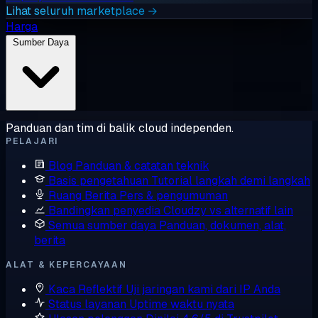
Lihat seluruh marketplace →
Harga
Sumber Daya
Panduan dan tim di balik cloud independen.
PELAJARI
Blog
Panduan & catatan teknik
Basis pengetahuan
Tutorial langkah demi langkah
Ruang Berita
Pers & pengumuman
Bandingkan penyedia
Cloudzy vs alternatif lain
Semua sumber daya
Panduan, dokumen, alat,
berita
ALAT & KEPERCAYAAN
Kaca Reflektif
Uji jaringan kami dari IP Anda
Status layanan
Uptime waktu nyata