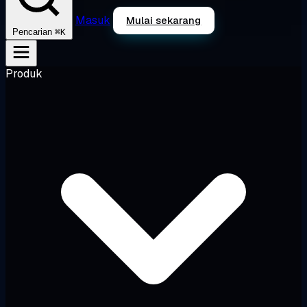
Masuk
Mulai sekarang
⌘K
Pencarian
Produk