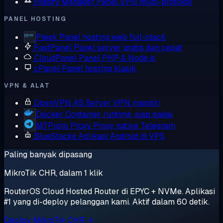
Hiddify Manager
Panel VPN multi-protokol
PANEL HOSTING
Plesk
Panel hosting web full-stack
FastPanel
Panel server gratis dan cepat
CloudPanel
Panel PHP & Node.js
cPanel
Panel hosting klasik
VPN & ALAT
OpenVPN AS
Server VPN mandiri
Docker
Container runtime, siap pakai
MTProto Proxy
Proxy native Telegram
BlueStacks
Aplikasi Android di VPS
Paling banyak dipasang
MikroTik CHR, dalam 1 klik
RouterOS Cloud Hosted Router di EPYC + NVMe. Aplikasi
#1 yang di-deploy pelanggan kami. Aktif dalam 60 detik.
Deploy MikroTik CHR →