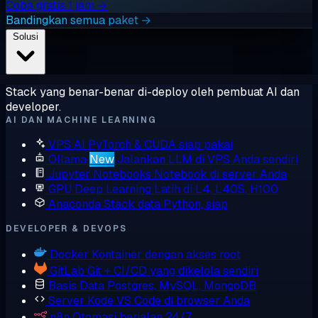
Coba gratis 1 jam →
Bandingkan semua paket →
Solusi
Stack yang benar-benar di-deploy oleh pembuat AI dan
developer.
AI DAN MACHINE LEARNING
VPS AI
PyTorch & CUDA siap pakai
Ollama
New
Jalankan LLM di VPS Anda sendiri
Jupyter Notebooks
Notebook di server Anda
GPU Deep Learning
Latih di L4, L40S, H100
Anaconda
Stack data Python, siap
DEVELOPER & DEVOPS
Docker
Kontainer dengan akses root
GitLab
Git + CI/CD yang dikelola sendiri
Basis Data
Postgres, MySQL, MongoDB
Server Kode
VS Code di browser Anda
n8n
Otomasi berjalan 24/7