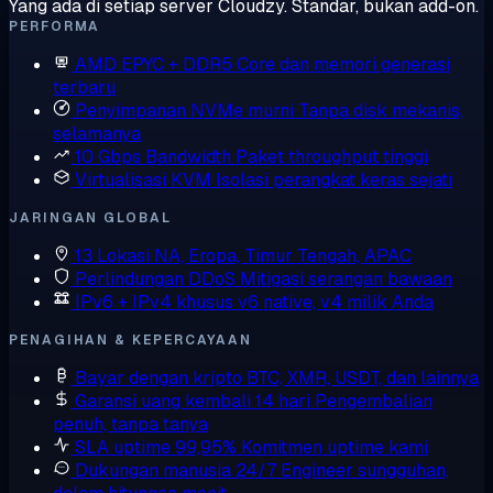
Yang ada di setiap server Cloudzy. Standar, bukan add-on.
PERFORMA
AMD EPYC + DDR5
Core dan memori generasi
terbaru
Penyimpanan NVMe murni
Tanpa disk mekanis,
selamanya
10 Gbps Bandwidth
Paket throughput tinggi
Virtualisasi KVM
Isolasi perangkat keras sejati
JARINGAN GLOBAL
13 Lokasi
NA, Eropa, Timur Tengah, APAC
Perlindungan DDoS
Mitigasi serangan bawaan
IPv6 + IPv4 khusus
v6 native, v4 milik Anda
PENAGIHAN & KEPERCAYAAN
Bayar dengan kripto
BTC, XMR, USDT, dan lainnya
Garansi uang kembali 14 hari
Pengembalian
penuh, tanpa tanya
SLA uptime 99,95%
Komitmen uptime kami
Dukungan manusia 24/7
Engineer sungguhan,