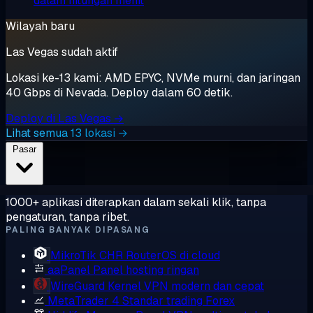
dalam hitungan menit
Wilayah baru
Las Vegas sudah aktif
Lokasi ke-13 kami: AMD EPYC, NVMe murni, dan jaringan
40 Gbps di Nevada. Deploy dalam 60 detik.
Deploy di Las Vegas →
Lihat semua 13 lokasi →
Pasar
1000+ aplikasi diterapkan dalam sekali klik, tanpa
pengaturan, tanpa ribet.
PALING BANYAK DIPASANG
MikroTik CHR
RouterOS di cloud
aaPanel
Panel hosting ringan
WireGuard
Kernel VPN modern dan cepat
MetaTrader 4
Standar trading Forex