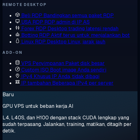
REMOTE DESKTOP
Beli RDP
Bandingkan semua paket RDP
USA RDP
RDP admin di IP AS
Forex RDP
Desktop trading latensi rendah
Botting RDP
Aktif terus untuk menjalankan bot
Linux RDP
Desktop Linux, jarak jauh
ADD-ON
VPS Penyimpanan
Paket disk besar
Custom ISO
Boot image Anda sendiri
IPv4 Khusus
IP Anda, tidak dibagi
IP tambahan
Beberapa IPv4 per server
Baru
GPU VPS untuk beban kerja AI
L4, L40S, dan H100 dengan stack CUDA lengkap yang
sudah terpasang. Jalankan, training, matikan, ditagih per
detik.