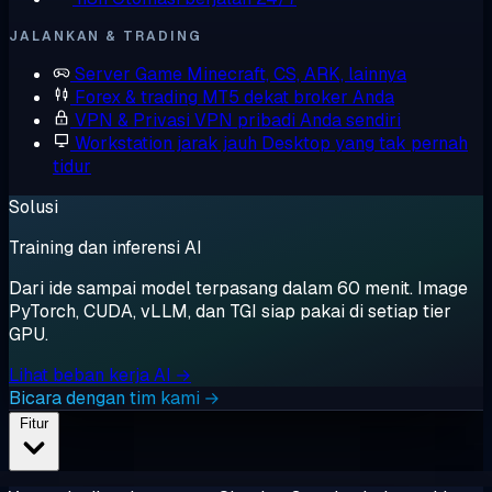
JALANKAN & TRADING
Server Game
Minecraft, CS, ARK, lainnya
Forex & trading
MT5 dekat broker Anda
VPN & Privasi
VPN pribadi Anda sendiri
Workstation jarak jauh
Desktop yang tak pernah
tidur
Solusi
Training dan inferensi AI
Dari ide sampai model terpasang dalam 60 menit. Image
PyTorch, CUDA, vLLM, dan TGI siap pakai di setiap tier
GPU.
Lihat beban kerja AI →
Bicara dengan tim kami →
Fitur