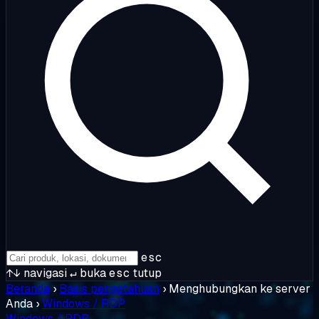
esc
↑↓
navigasi
↵
buka
esc
tutup
Beranda
›
Basis pengetahuan
›
Menghubungkan ke server
Anda
›
Windows / RDP
Windows / RDP