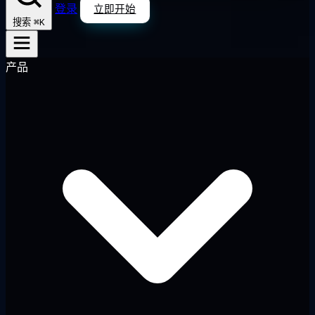
登录
立即开始
⌘K
搜索
产品