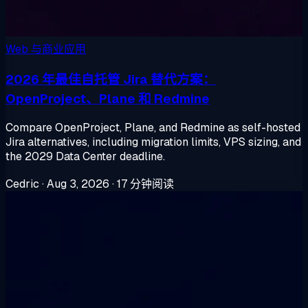
Web 与商业应用
2026 年最佳自托管 Jira 替代方案：
OpenProject、Plane 和 Redmine
Compare OpenProject, Plane, and Redmine as self-hosted
Jira alternatives, including migration limits, VPS sizing, and
the 2029 Data Center deadline.
Cedric
·
Aug 3, 2026
·
17 分钟阅读