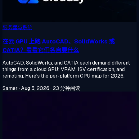
服务器与系统
在云 GPU 上跑 AutoCAD、SolidWorks 或
CATIA？看看它们各自要什么
AutoCAD, SolidWorks, and CATIA each demand different
things from a cloud GPU: VRAM, ISV certification, and
remoting. Here's the per-platform GPU map for 2026.
Samer
·
Aug 5, 2026
·
23 分钟阅读