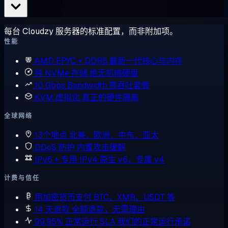
每台 Cloudzy 服务器的标准配置，而非附加项。
性能
AMD EPYC + DDR5
最新一代核心与内存
纯 NVMe 存储
绝无机械硬盘
10 Gbps Bandwidth
高吞吐套餐
KVM 虚拟化
真正的硬件隔离
全球网络
13个地点
北美、欧洲、中东、亚太
DDoS 防护
内置攻击缓解
IPv6 + 专用 IPv4
原生 v6，专属 v4
计费与信任
用加密货币支付
BTC、XMR、USDT 等
14 天退款
全额退款，无需理由
99.95% 正常运行 SLA
我们的正常运行承诺