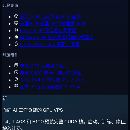
远程桌面
购买 RDP
比较所有 RDP 套餐
美国RDP
美国 IP 的管理员 RDP
Forex RDP
低延迟交易桌面
Botting RDP
全天候运行你的机器人
Linux RDP
Linux 桌面，远程
附加组件
存储 VPS
大磁盘套餐
自定义 ISO
启动你自己的镜像
专用 IPv4
你的专属 IP，不共享
额外 IP
每台服务器多个 IPv4
新
面向 AI 工作负载的 GPU VPS
L4、L40S 和 H100,预装完整 CUDA 栈。启动、训练、停止,
按秒计费。