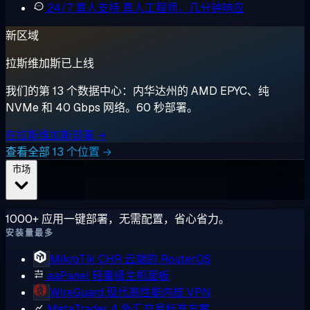
24/7 真人支持
真人工程师，几分钟响应
新区域
拉斯维加斯已上线
我们的第 13 个数据中心：内华达州的 AMD EPYC、纯
NVMe 和 40 Gbps 网络。60 秒部署。
在拉斯维加斯部署 →
查看全部 13 个位置 →
市场
1000+ 应用一键部署，无需配置，省心省力。
安装量最多
MikroTik CHR
云端的 RouterOS
aaPanel
轻量级主机面板
WireGuard
现代高性能内核 VPN
MetaTrader 4
外汇交易标准方案