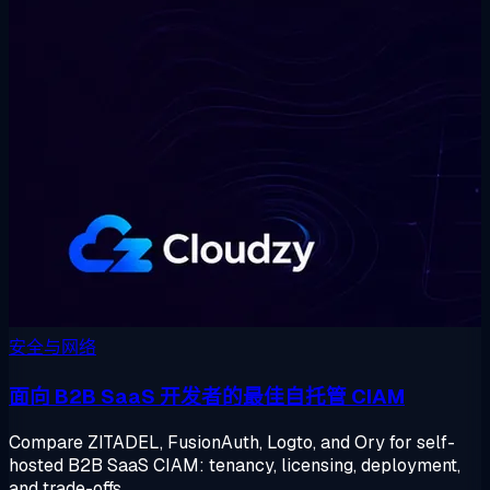
安全与网络
面向 B2B SaaS 开发者的最佳自托管 CIAM
Compare ZITADEL, FusionAuth, Logto, and Ory for self-
hosted B2B SaaS CIAM: tenancy, licensing, deployment,
and trade-offs.