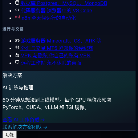
数据库
Postgres、MySQL、MongoDB
代码服务器
浏览器中的 VS Code
n8n
全天候运行的自动化
运行与交易
游戏服务器
Minecraft、CS、ARK 等
外汇与交易
MT5 紧邻你的经纪商
VPN 与隐私
你自己的私有 VPN
远程工作站
永不休眠的桌面
解决方案
AI 训练与推理
60 分钟从想法到上线模型。每个 GPU 档位都预装
PyTorch、CUDA、vLLM 和 TGI 镜像。
查看 AI 工作负载 →
联系解决方案团队 →
功能