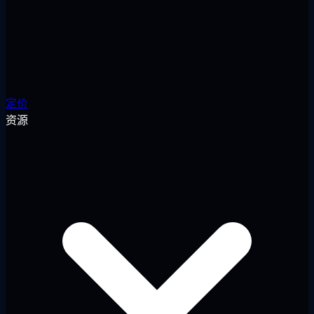
定价
资源