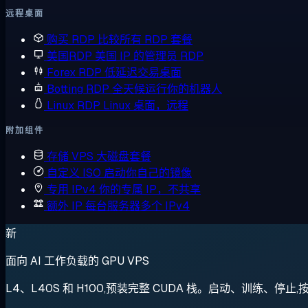
远程桌面
购买 RDP
比较所有 RDP 套餐
美国RDP
美国 IP 的管理员 RDP
Forex RDP
低延迟交易桌面
Botting RDP
全天候运行你的机器人
Linux RDP
Linux 桌面，远程
附加组件
存储 VPS
大磁盘套餐
自定义 ISO
启动你自己的镜像
专用 IPv4
你的专属 IP，不共享
额外 IP
每台服务器多个 IPv4
新
面向 AI 工作负载的 GPU VPS
L4、L40S 和 H100,预装完整 CUDA 栈。启动、训练、停止