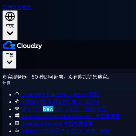
支持
联系销售
中文
产品
真实服务器，60 秒即可部署。没有附加销售迷宫。
计算
Cloud VPS
共享 EPYC，$2.48/月起
高性能 VPS
专用 EPYC 核心，DDR5
GPU VPS
New
L4、L40S、H100 按需
Windows VPS
Windows Server，完整管理员
Dedicated Servers
单租户裸金属
Custom VPS
按需选择 CPU、内存、磁盘