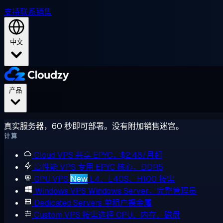
支持
联系销售
中文
产品
真实服务器，60 秒即可部署。没有附加销售迷宫。
计算
Cloud VPS
共享 EPYC，$2.48/月起
高性能 VPS
专用 EPYC 核心，DDR5
GPU VPS
New
L4、L40S、H100 按需
Windows VPS
Windows Server，完整管理员
Dedicated Servers
单租户裸金属
Custom VPS
按需选择 CPU、内存、磁盘