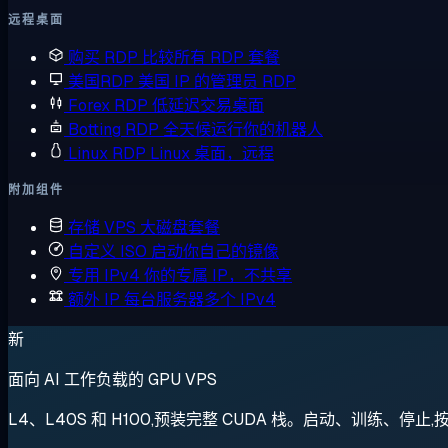
远程桌面
购买 RDP
比较所有 RDP 套餐
美国RDP
美国 IP 的管理员 RDP
Forex RDP
低延迟交易桌面
Botting RDP
全天候运行你的机器人
Linux RDP
Linux 桌面，远程
附加组件
存储 VPS
大磁盘套餐
自定义 ISO
启动你自己的镜像
专用 IPv4
你的专属 IP，不共享
额外 IP
每台服务器多个 IPv4
新
面向 AI 工作负载的 GPU VPS
L4、L40S 和 H100,预装完整 CUDA 栈。启动、训练、停止